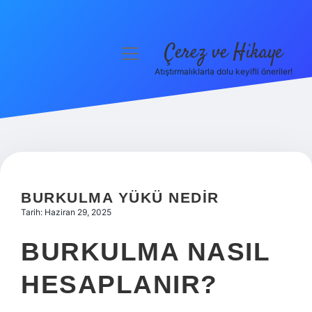
Çerez ve Hikaye
menüyü
aç
Atıştırmalıklarla dolu keyifli öneriler!
Anasayfa
Gizlilik Politikası
Yasal Uyarı
Hakkımızda
BURKULMA YÜKÜ NEDIR
Tarih: Haziran 29, 2025
BURKULMA NASIL
HESAPLANIR?