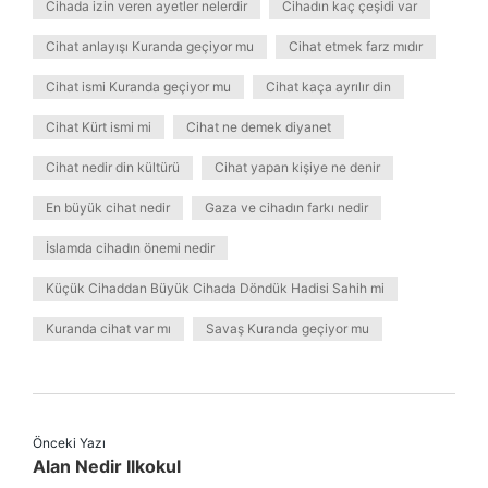
Cihada izin veren ayetler nelerdir
Cihadın kaç çeşidi var
Cihat anlayışı Kuranda geçiyor mu
Cihat etmek farz mıdır
Cihat ismi Kuranda geçiyor mu
Cihat kaça ayrılır din
Cihat Kürt ismi mi
Cihat ne demek diyanet
Cihat nedir din kültürü
Cihat yapan kişiye ne denir
En büyük cihat nedir
Gaza ve cihadın farkı nedir
İslamda cihadın önemi nedir
Küçük Cihaddan Büyük Cihada Döndük Hadisi Sahih mi
Kuranda cihat var mı
Savaş Kuranda geçiyor mu
Önceki Yazı
Alan Nedir Ilkokul