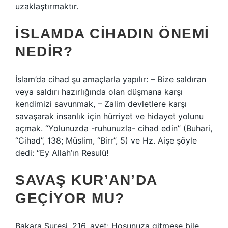
uzaklaştırmaktır.
İSLAMDA CIHADIN ÖNEMI
NEDIR?
İslam’da cihad şu amaçlarla yapılır: – Bize saldıran
veya saldırı hazırlığında olan düşmana karşı
kendimizi savunmak, – Zalim devletlere karşı
savaşarak insanlık için hürriyet ve hidayet yolunu
açmak. “Yolunuzda -ruhunuzla- cihad edin” (Buhari,
“Cihad”, 138; Müslim, “Birr”, 5) ve Hz. Aişe şöyle
dedi: “Ey Allah’ın Resulü!
SAVAŞ KUR’AN’DA
GEÇIYOR MU?
Bakara Suresi, 216. ayet: Hoşunuza gitmese bile