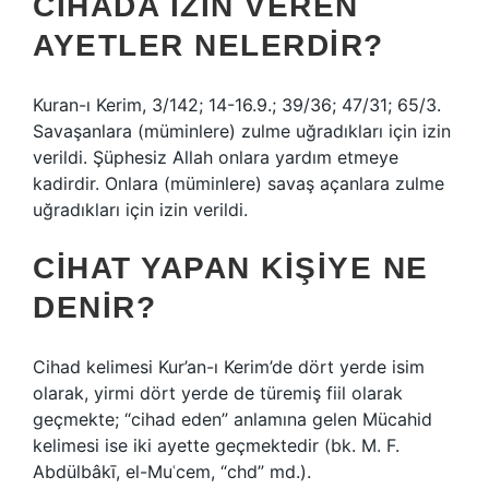
CIHADA IZIN VEREN
AYETLER NELERDIR?
Kuran-ı Kerim, 3/142; 14-16.9.; 39/36; 47/31; 65/3.
Savaşanlara (müminlere) zulme uğradıkları için izin
verildi. Şüphesiz Allah onlara yardım etmeye
kadirdir. Onlara (müminlere) savaş açanlara zulme
uğradıkları için izin verildi.
CIHAT YAPAN KIŞIYE NE
DENIR?
Cihad kelimesi Kur’an-ı Kerim’de dört yerde isim
olarak, yirmi dört yerde de türemiş fiil olarak
geçmekte; “cihad eden” anlamına gelen Mücahid
kelimesi ise iki ayette geçmektedir (bk. M. F.
Abdülbâkī, el-Muʿcem, “chd” md.).