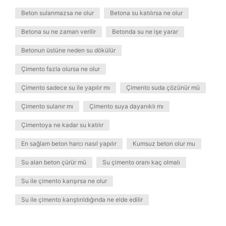
Beton sulanmazsa ne olur
Betona su katılırsa ne olur
Betona su ne zaman verilir
Betonda su ne işe yarar
Betonun üstüne neden su dökülür
Çimento fazla olursa ne olur
Çimento sadece su ile yapılır mı
Çimento suda çözünür mü
Çimento sulanır mı
Çimento suya dayanıklı mı
Çimentoya ne kadar su katılır
En sağlam beton harcı nasıl yapılır
Kumsuz beton olur mu
Su alan beton çürür mü
Su çimento oranı kaç olmalı
Su ile çimento karışırsa ne olur
Su ile çimento karıştırıldığında ne elde edilir