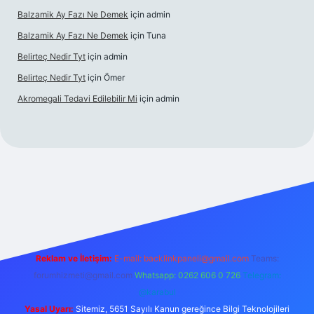
Balzamik Ay Fazı Ne Demek
için
admin
Balzamik Ay Fazı Ne Demek
için
Tuna
Belirteç Nedir Tyt
için
admin
Belirteç Nedir Tyt
için
Ömer
Akromegali Tedavi Edilebilir Mi
için
admin
xper
Reklam ve İletişim:
E-mail:
backlinkpaneli@gmail.com
Teams:
forumhizmeti@gmail.com
Whatsapp: 0262 606 0 726
Telegram:
@karabul
Yasal Uyarı:
Sitemiz, 5651 Sayılı Kanun gereğince Bilgi Teknolojileri