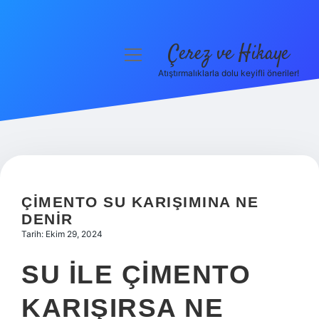
Çerez ve Hikaye
menüyü
aç
Atıştırmalıklarla dolu keyifli öneriler!
Anasayfa
Gizlilik Politikası
Yasal Uyarı
Hakkımızda
ÇIMENTO SU KARIŞIMINA NE
DENIR
Tarih: Ekim 29, 2024
SU ILE ÇIMENTO
KARIŞIRSA NE