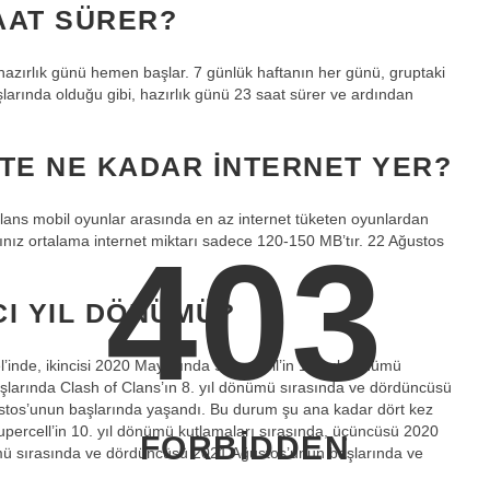
AAT SÜRER?
 hazırlık günü hemen başlar. 7 günlük haftanın her günü, gruptaki
şlarında olduğu gibi, hazırlık günü 23 saat sürer ve ardından
TE NE KADAR INTERNET YER?
Clans mobil oyunlar arasında en az internet tüketen oyunlardan
403
ığınız ortalama internet miktarı sadece 120-150 MB’tır. 22 Ağustos
CI YIL DÖNÜMÜ?
’inde, ikincisi 2020 Mayıs’ında Supercell’in 10. yıl dönümü
şlarında Clash of Clans’ın 8. yıl dönümü sırasında ve dördüncüsü
stos’unun başlarında yaşandı. Bu durum şu ana kadar dört kez
Supercell’in 10. yıl dönümü kutlamaları sırasında, üçüncüsü 2020
FORBIDDEN
ümü sırasında ve dördüncüsü 2021 Ağustos’unun başlarında ve