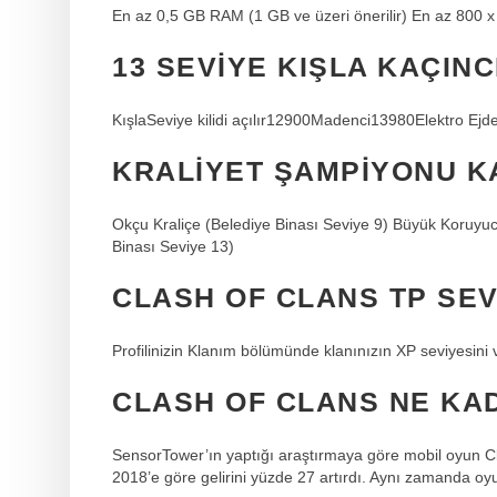
En az 0,5 GB RAM (1 GB ve üzeri önerilir) En az 800 
13 SEVIYE KIŞLA KAÇINC
KışlaSeviye kilidi açılır12900Madenci13980Elektro Ejd
KRALIYET ŞAMPIYONU K
Okçu Kraliçe (Belediye Binası Seviye 9) Büyük Koruyuc
Binası Seviye 13)
CLASH OF CLANS TP SEV
Profilinizin Klanım bölümünde klanınızın XP seviyesini v
CLASH OF CLANS NE KA
SensorTower’ın yaptığı araştırmaya göre mobil oyun Cl
2018’e göre gelirini yüzde 27 artırdı. Aynı zamanda oyu