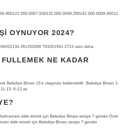
0006,800122.000.0007,500132.000.0008,200142.000.0008,90012
ŞI OYNUYOR 2024?
65 694202134 281202080 783201941 2723 satır daha
 FULLEMEK NE KADAR
erek Belediye Binası 15’e ulaşması beklenebilir: Belediye Binası 1-
 11-13: 6-12 ay.
YE?
kahramanı elde etmek için Belediye Binası seviye 7 gerekir.Özet.
anı elde etmek için Belediye Binası seviye 7 gerekir.