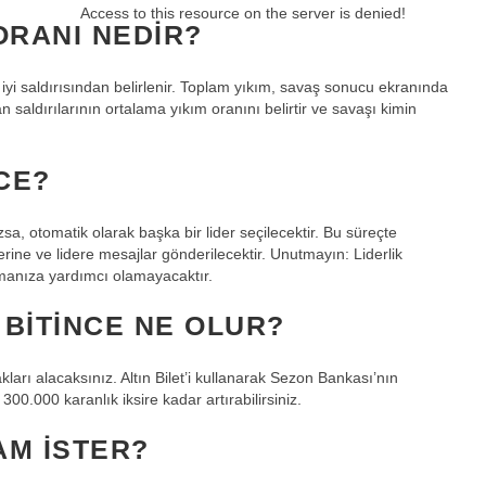
Access to this resource on the server is denied!
ORANI NEDIR?
 iyi saldırısından belirlenir. Toplam yıkım, savaş sonucu ekranında
an saldırılarının ortalama yıkım oranını belirtir ve savaşı kimin
CE?
sa, otomatik olarak başka bir lider seçilecektir. Bu süreçte
rine ve lidere mesajlar gönderilecektir. Unutmayın: Liderlik
manıza yardımcı olamayacaktır.
BITINCE NE OLUR?
arı alacaksınız. Altın Bilet’i kullanarak Sezon Bankası’nın
00.000 karanlık iksire kadar artırabilirsiniz.
AM ISTER?