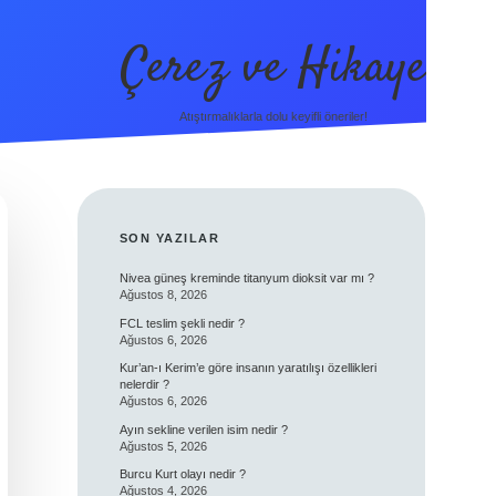
Çerez ve Hikaye
Atıştırmalıklarla dolu keyifli öneriler!
SIDEBAR
SON YAZILAR
Nivea güneş kreminde titanyum dioksit var mı ?
Ağustos 8, 2026
FCL teslim şekli nedir ?
Ağustos 6, 2026
Kur’an-ı Kerim’e göre insanın yaratılışı özellikleri
nelerdir ?
Ağustos 6, 2026
Ayın sekline verilen isim nedir ?
Ağustos 5, 2026
Burcu Kurt olayı nedir ?
Ağustos 4, 2026