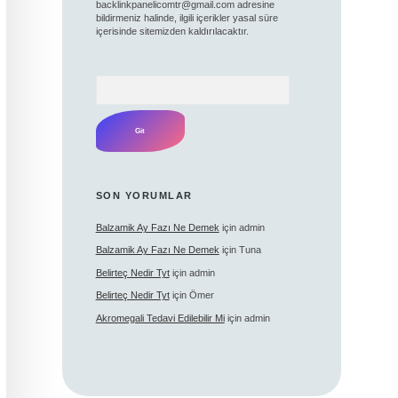
backlinkpanelicomtr@gmail.com
adresine
bildirmeniz halinde, ilgili içerikler yasal süre
içerisinde sitemizden kaldırılacaktır.
Arama
SON YORUMLAR
Balzamik Ay Fazı Ne Demek
için
admin
Balzamik Ay Fazı Ne Demek
için
Tuna
Belirteç Nedir Tyt
için
admin
Belirteç Nedir Tyt
için
Ömer
Akromegali Tedavi Edilebilir Mi
için
admin