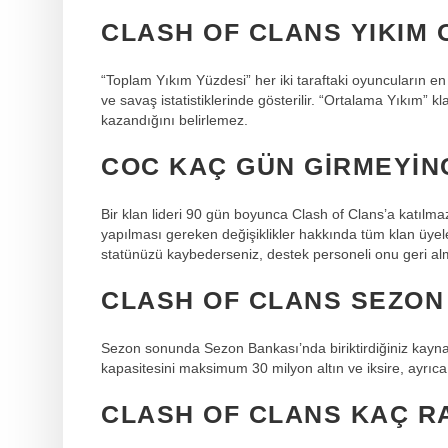
CLASH OF CLANS YIKIM 
“Toplam Yıkım Yüzdesi” her iki taraftaki oyuncuların en
ve savaş istatistiklerinde gösterilir. “Ortalama Yıkım” kl
kazandığını belirlemez.
COC KAÇ GÜN GIRMEYIN
Bir klan lideri 90 gün boyunca Clash of Clans’a katılmaz
yapılması gereken değişiklikler hakkında tüm klan üyele
statünüzü kaybederseniz, destek personeli onu geri al
CLASH OF CLANS SEZON 
Sezon sonunda Sezon Bankası’nda biriktirdiğiniz kaynakl
kapasitesini maksimum 30 milyon altın ve iksire, ayrıca 3
CLASH OF CLANS KAÇ R