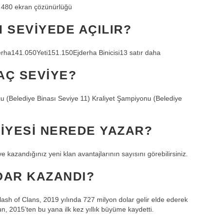
x 480 ekran çözünürlüğü
I SEVIYEDE AÇILIR?
erha141.050Yeti151.150Ejderha Binicisi13 satır daha
AÇ SEVIYE?
u (Belediye Binası Seviye 11) Kraliyet Şampiyonu (Belediye
IYESI NEREDE YAZAR?
e kazandığınız yeni klan avantajlarının sayısını görebilirsiniz.
DAR KAZANDI?
ash of Clans, 2019 yılında 727 milyon dolar gelir elde ederek
n, 2015’ten bu yana ilk kez yıllık büyüme kaydetti.