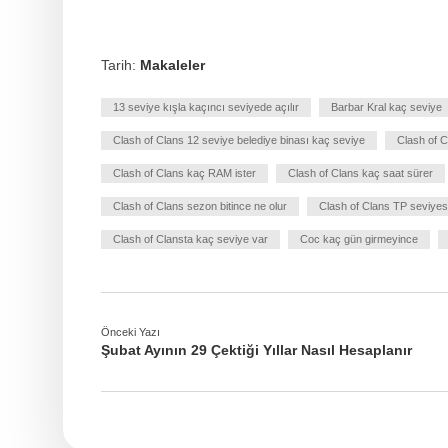
Tarih:
Makaleler
13 seviye kışla kaçıncı seviyede açılır
Barbar Kral kaç seviye
Clash of Clans 12 seviye belediye binası kaç seviye
Clash of C
Clash of Clans kaç RAM ister
Clash of Clans kaç saat sürer
Clash of Clans sezon bitince ne olur
Clash of Clans TP seviyes
Clash of Clansta kaç seviye var
Coc kaç gün girmeyince
Önceki Yazı
Şubat Ayının 29 Çektiği Yıllar Nasıl Hesaplanır