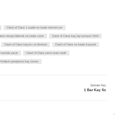
Clash of Clans 1 saatte ne kadar internet yer
lans hesap fullemek ne kadar sürer
Clash of Clans kaç kişi oynuyor 2024
Clash of Clans kaçıncı yıl dönümü
Clash of Clans ne kadar kazandı
i nerede yazar
Clash of Clans yıkım oranı nedir
Kraliyet şampiyonu kaç seviye
Sonraki Yazı
1 Bar Kaç Ss