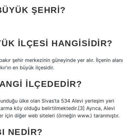
BÜYÜK ŞEHRI?
YÜK ILÇESI HANGISIDIR?
r şehir merkezinin güneyinde yer alır. İlçenin alanı
r’ın en büyük ilçesidir.
ANGI ILÇEDEDIR?
lunduğu ülke olan Sivas’ta 534 Alevi yerleşim yeri
karma köy olduğu belirtilmektedir.[3] Ayrıca, Alevi
r için diğer web siteleri (örneğin www.) taranmıştır.
BI NEDIR?