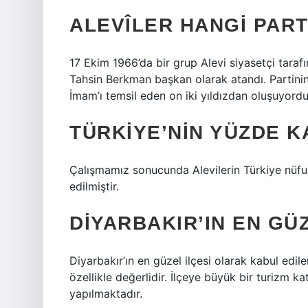
ALEVÎLER HANGI PART
17 Ekim 1966’da bir grup Alevi siyasetçi tarafı
Tahsin Berkman başkan olarak atandı. Partinin 
İmam’ı temsil eden on iki yıldızdan oluşuyordu
TÜRKIYE’NIN YÜZDE K
Çalışmamız sonucunda Alevilerin Türkiye nüfus
edilmiştir.
DIYARBAKIR’IN EN GÜZ
Diyarbakır’ın en güzel ilçesi olarak kabul edil
özellikle değerlidir. İlçeye büyük bir turizm ka
yapılmaktadır.