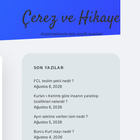
Çerez ve Hikaye
Atıştırmalıklarla dolu keyifli öneriler!
betexper
SIDEBAR
SON YAZILAR
FCL teslim şekli nedir ?
Ağustos 6, 2026
Kur’an-ı Kerim’e göre insanın yaratılışı
özellikleri nelerdir ?
Ağustos 6, 2026
Ayın sekline verilen isim nedir ?
Ağustos 5, 2026
Burcu Kurt olayı nedir ?
Ağustos 4, 2026