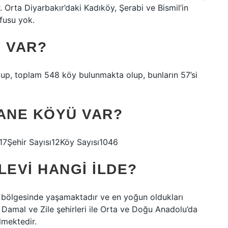
rta Diyarbakır’daki Kadıköy, Şerabi ve Bismil’in
üfusu yok.
Ü VAR?
olup, toplam 548 köy bulunmakta olup, bunların 57’si
TANE KÖYÜ VAR?
ısı17Şehir Sayısı12Köy Sayısı1046
LEVI HANGI ILDE?
ul bölgesinde yaşamaktadır ve en yoğun oldukları
 Damal ve Zile şehirleri ile Orta ve Doğu Anadolu’da
elmektedir.