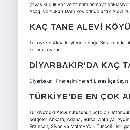
yavaş küçülüyor ve tamamlanmaya yaklaşıyor. O
Aşağı ve Yukarı Darlı köylerinde artık Alevi n
KAÇ TANE ALEVI KÖY
Türkiye’de Alevi köylerinin çoğu Sivas ilinde 
karma köydür.
DIYARBAKIR’DA KAÇ 
Diyarbakır İli Yerleşim Yerleri Listesiİlçe Say
TÜRKIYE’DE EN ÇOK A
Türkiye’deki Alevi nüfusunun üçte biri İstanb
bölgeler Ankara, Adana, Bursa, Antalya, Aydın
Erzincan, Sivas ve Malatya’dır. Tunceli illeri g