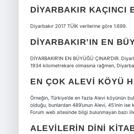
DIYARBAKIR KAÇINCI 
Diyarbakır 2017 TÜİK verilerine göre 1.699.
DIYARBAKIR’IN EN BÜ
DİYARBAKIR’IN EN BÜYÜĞÜ ÇINAR’DIR. Diyarbakı
1934 kilometrekare olmasına rağmen, Diyarbakı
EN ÇOK ALEVI KÖYÜ H
Örneğin, Türkiye’de en fazla Alevi köyünün bu
olduğu, bunlardan 489’unun Alevi, 45’inin ise 
Forum web sitesinde bilgi bulunmayan bazı ille
ALEVILERIN DINI KITA