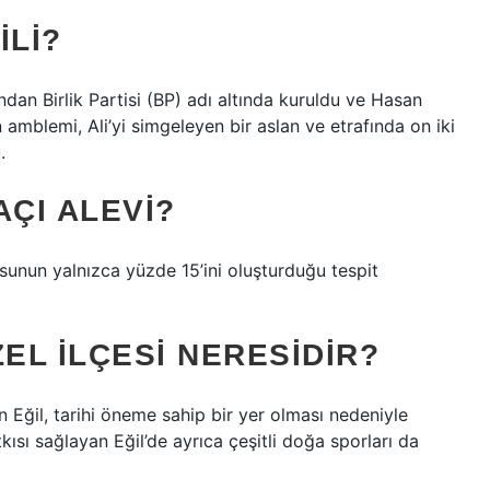
ILI?
ndan Birlik Partisi (BP) adı altında kuruldu ve Hasan
amblemi, Ali’yi simgeleyen bir aslan ve etrafında on iki
.
AÇI ALEVI?
unun yalnızca yüzde 15’ini oluşturduğu tespit
EL ILÇESI NERESIDIR?
en Eğil, tarihi öneme sahip bir yer olması nedeniyle
tkısı sağlayan Eğil’de ayrıca çeşitli doğa sporları da