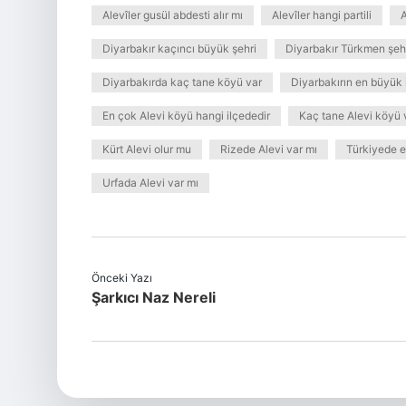
Alevîler gusül abdesti alır mı
Alevîler hangi partili
A
Diyarbakır kaçıncı büyük şehri
Diyarbakır Türkmen şehr
Diyarbakırda kaç tane köyü var
Diyarbakırın en büyük i
En çok Alevi köyü hangi ilçededir
Kaç tane Alevi köyü 
Kürt Alevi olur mu
Rizede Alevi var mı
Türkiyede e
Urfada Alevi var mı
Önceki Yazı
Şarkıcı Naz Nereli