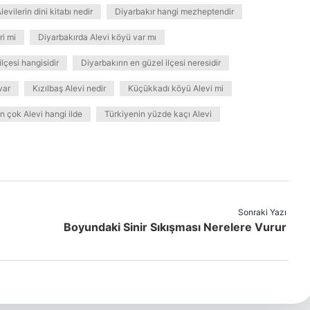
levilerin dini kitabı nedir
Diyarbakır hangi mezheptendir
i mi
Diyarbakırda Alevi köyü var mı
lçesi hangisidir
Diyarbakırın en güzel ilçesi neresidir
var
Kızılbaş Alevi nedir
Küçükkadı köyü Alevi mi
n çok Alevi hangi ilde
Türkiyenin yüzde kaçı Alevi
Sonraki Yazı
Boyundaki Sinir Sıkışması Nerelere Vurur