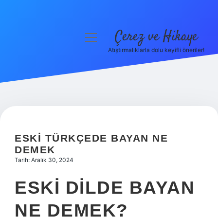
Çerez ve Hikaye
menüyü
aç
Atıştırmalıklarla dolu keyifli öneriler!
Anasayfa
Gizlilik Politikası
Yasal Uyarı
Hakkımızda
ESKI TÜRKÇEDE BAYAN NE
DEMEK
Tarih: Aralık 30, 2024
ESKI DILDE BAYAN
NE DEMEK?