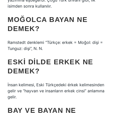
yazımına eşdeğerdi. Çoğu Türk unvanı gibi, ilk
isimden sonra kullanılır.
MOĞOLCA BAYAN NE
DEMEK?
Ramstedt denklemi “Türkçe: erkek = Moğol: dişi =
Tunguz: dişi”, N. N.
ESKI DILDE ERKEK NE
DEMEK?
İnsan kelimesi, Eski Türkçedeki érkek kelimesinden
gelir ve “hayvan ve insanların erkek cinsi” anlamına
gelir.
BAY VE BAYAN NE