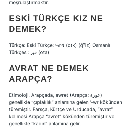
meşrulaştırmaktır.
ESKI TÜRKÇE KIZ NE
DEMEK?
Türkçe: Eski Türkçe: 𐰶𐰃𐰕‎ (otk) (q̊²iz) Osmanlı
Türkçesi: قیز‎ (ota)
AVRAT NE DEMEK
ARAPÇA?
Etimoloji. Arapçada, awret (Arapça: عورة)
genellikle “çıplaklık” anlamına gelen ‘-wr kökünden
türemiştir. Farsça, Kürtçe ve Urducada, “avrat”
kelimesi Arapça “avret” kökünden türemiştir ve
genellikle “kadın” anlamına gelir.