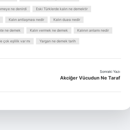
nmeye ne denirdi
Eski Türklerde kalın ne demektir
Kalın antlaşması nedir
Kalın duası nedir
ihte ne demek
Kalın vermek ne demek
Kalının anlamı nedir
e çok eşlilik var mı
Yargan ne demek tarih
Sonraki Yazı
Akciğer Vücudun Ne Taraf