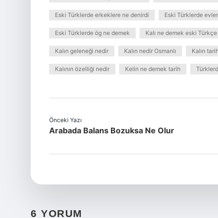
Eski Türklerde erkeklere ne denirdi
Eski Türklerde evle
Eski Türklerde ög ne demek
Kalı ne demek eski Türkçe
Kalın geleneği nedir
Kalın nedir Osmanlı
Kalın tar
Kalının özelliği nedir
Kelin ne demek tarih
Türklerd
Önceki Yazı
Arabada Balans Bozuksa Ne Olur
6 YORUM