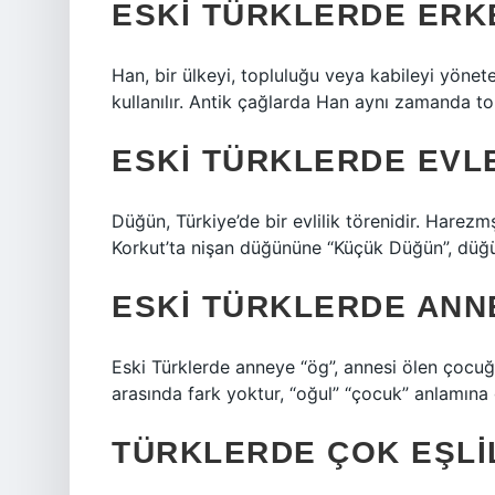
ESKI TÜRKLERDE ERK
Han, bir ülkeyi, topluluğu veya kabileyi yöneten 
kullanılır. Antik çağlarda Han aynı zamanda to
ESKI TÜRKLERDE EVL
Düğün, Türkiye’de bir evlilik törenidir. Hare
Korkut’ta nişan düğününe “Küçük Düğün”, düğ
ESKI TÜRKLERDE ANN
Eski Türklerde anneye “ög”, annesi ölen çocuğ
arasında fark yoktur, “oğul” “çocuk” anlamına g
TÜRKLERDE ÇOK EŞLIL