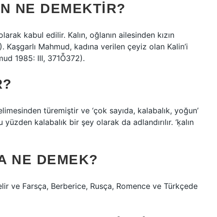
IN NE DEMEKTIR?
larak kabul edilir. Kalın, oğlanın ailesinden kızın
). Kaşgarlı Mahmud, kadına verilen çeyiz olan Kalin’i
mud 1985: III, 371Ȭ372).
R?
elimesinden türemiştir ve ‘çok sayıda, kalabalık, yoğun’
 yüzden kalabalık bir şey olarak da adlandırılır. ‘ḳalın
A NE DEMEK?
elir ve Farsça, Berberice, Rusça, Romence ve Türkçede