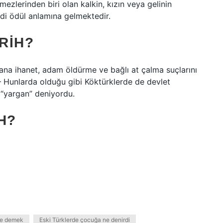
ezlerinden biri olan kalkin, kızın veya gelinin
ddi ödül anlamına gelmektedir.
RIH?
atana ihanet, adam öldürme ve bağlı at çalma suçlarını
– Hunlarda olduğu gibi Köktürklerde de devlet
“yargan” deniyordu.
H?
ne demek
Eski Türklerde çocuğa ne denirdi