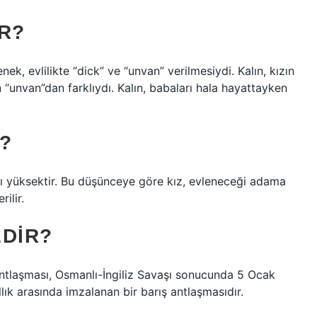
R?
ek, evlilikte “dick” ve “unvan” verilmesiydi. Kalın, kızın
ın “unvan”dan farklıydı. Kalın, babaları hala hayattayken
?
atı yüksektir. Bu düşünceye göre kız, evleneceği adama
ilir.
EDIR?
ntlaşması, Osmanlı-İngiliz Savaşı sonucunda 5 Ocak
lık arasında imzalanan bir barış antlaşmasıdır.