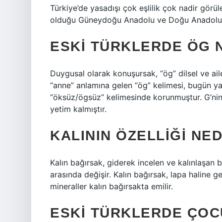
Türkiye’de yasadışı çok eşlilik çok nadir gör
olduğu Güneydoğu Anadolu ve Doğu Anadolu bö
ESKI TÜRKLERDE ÖG 
Duygusal olarak konuşursak, “ög” dilsel ve ail
“anne” anlamına gelen “ög” kelimesi, bugün yal
“öksüz/ögsüz” kelimesinde korunmuştur. G’nin
yetim kalmıştır.
KALININ ÖZELLIĞI NED
Kalın bağırsak, giderek incelen ve kalınlaşan b
arasında değişir. Kalın bağırsak, lapa haline ge
mineraller kalın bağırsakta emilir.
ESKI TÜRKLERDE ÇOC