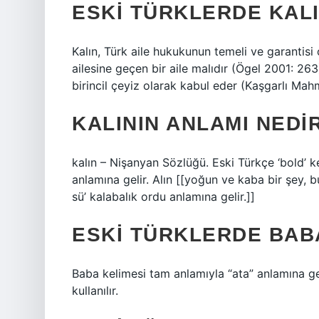
ESKI TÜRKLERDE KAL
Kalın, Türk aile hukukunun temeli ve garantisi o
ailesine geçen bir aile malıdır (Ögel 2001: 263
birincil çeyiz olarak kabul eder (Kaşgarlı Mah
KALININ ANLAMI NEDI
kalın – Nişanyan Sözlüğü. Eski Türkçe ‘bold’ k
anlamına gelir. Alın [[yoğun ve kaba bir şey, bu
sü’ kalabalık ordu anlamına gelir.]]
ESKI TÜRKLERDE BAB
Baba kelimesi tam anlamıyla “ata” anlamına g
kullanılır.