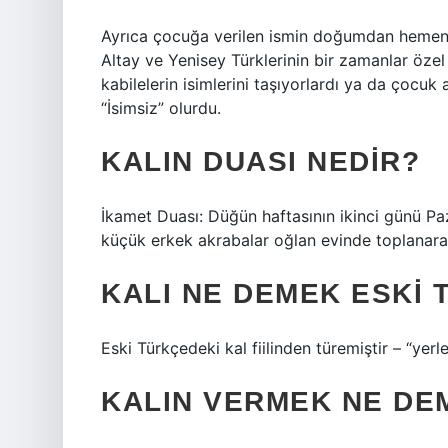
Ayrıca çocuğa verilen ismin doğumdan hemen 
Altay ve Yenisey Türklerinin bir zamanlar öze
kabilelerin isimlerini taşıyorlardı ya da çocu
“İsimsiz” olurdu.
KALIN DUASI NEDIR?
İkamet Duası: Düğün haftasının ikinci günü Pa
küçük erkek akrabalar oğlan evinde toplanarak
KALI NE DEMEK ESKI
Eski Türkçedeki kal fiilinden türemiştir – “yerl
KALIN VERMEK NE DE