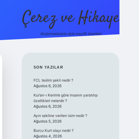
Çerez ve Hikaye
Atıştırmalıklarla dolu keyifli öneriler!
betexper
SIDEBAR
SON YAZILAR
FCL teslim şekli nedir ?
Ağustos 6, 2026
Kur’an-ı Kerim’e göre insanın yaratılışı
özellikleri nelerdir ?
Ağustos 6, 2026
Ayın sekline verilen isim nedir ?
Ağustos 5, 2026
Burcu Kurt olayı nedir ?
Ağustos 4, 2026