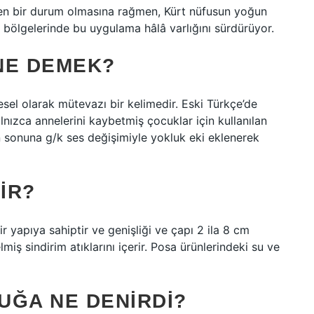
ülen bir durum olmasına rağmen, Kürt nüfusun yoğun
lgelerinde bu uygulama hâlâ varlığını sürdürüyor.
NE DEMEK?
esel olarak mütevazı bir kelimedir. Eski Türkçe’de
nızca annelerini kaybetmiş çocuklar için kullanılan
 sonuna g/k ses değişimiyle yokluk eki eklenerek
IR?
ir yapıya sahiptir ve genişliği ve çapı 2 ila 8 cm
lmiş sindirim atıklarını içerir. Posa ürünlerindeki su ve
UĞA NE DENIRDI?