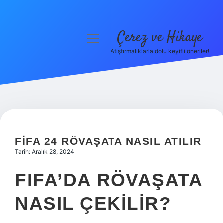
Çerez ve Hikaye
menüyü
aç
Atıştırmalıklarla dolu keyifli öneriler!
Anasayfa
Gizlilik Politikası
Yasal Uyarı
Hakkımızda
FIFA 24 RÖVAŞATA NASIL ATILIR
Tarih: Aralık 28, 2024
FIFA’DA RÖVAŞATA
NASIL ÇEKILIR?