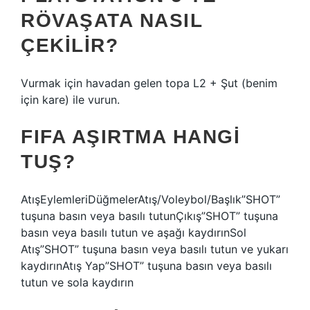
RÖVAŞATA NASIL
ÇEKILIR?
Vurmak için havadan gelen topa L2 + Şut (benim
için kare) ile vurun.
FIFA AŞIRTMA HANGI
TUŞ?
AtışEylemleriDüğmelerAtış/Voleybol/Başlık”SHOT”
tuşuna basın veya basılı tutunÇıkış”SHOT” tuşuna
basın veya basılı tutun ve aşağı kaydırınSol
Atış”SHOT” tuşuna basın veya basılı tutun ve yukarı
kaydırınAtış Yap”SHOT” tuşuna basın veya basılı
tutun ve sola kaydırın