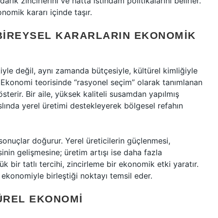
edarik zincirlerini ve hatta istihdam politikalarını belirler.
onomik kararı içinde taşır.
 BIREYSEL KARARLARIN EKONOMIK
yle değil, aynı zamanda bütçesiyle, kültürel kimliğiyle
ir. Ekonomi teorisinde “rasyonel seçim” olarak tanımlanan
österir. Bir aile, yüksek kaliteli susamdan yapılmış
slında yerel üretimi destekleyerek bölgesel refahın
nuçlar doğurur. Yerel üreticilerin güçlenmesi,
sinin gelişmesine; üretim artışı ise daha fazla
bir tatlı tercihi, zincirleme bir ekonomik etki yaratır.
 ekonomiyle birleştiği noktayı temsil eder.
ÜREL EKONOMI