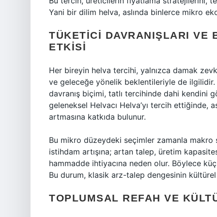
Bu tercih, üreticilerin fiyatlama stratejilerini, t
Yani bir dilim helva, aslında binlerce mikro ek
TÜKETICI DAVRANIŞLARI VE
ETKISI
Her bireyin helva tercihi, yalnızca damak zevki
ve geleceğe yönelik beklentileriyle de ilgilid
davranış biçimi, tatlı tercihinde dahi kendini g
geleneksel Helvacı Helva’yı tercih ettiğinde, a
artmasına katkıda bulunur.
Bu mikro düzeydeki seçimler zamanla makro so
istihdam artışına; artan talep, üretim kapasite
hammadde ihtiyacına neden olur. Böylece küçük 
Bu durum, klasik arz-talep dengesinin kültürel
TOPLUMSAL REFAH VE KÜLT