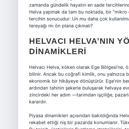
zamanda gündelik hayatın en sade tercihlerind
Helva yapmak da tam bu noktada, bir “mikro ek
tercihin sonucudur: Un mu daha çok kullanılmal
tereyağı mı ön plana çıkmalı?
HELVACI HELVA’NIN Y
DINAMIKLERI
Helvacı Helva, köken olarak Ege Bölgesi’ne, öze
bilinir. Ancak bu coğrafi kimlik, onu yalnızca
ekonomik bir hikâyeye dönüştürür. Ege’nin ber
ardından tahinin şekerle buluşarak helvaya evri
zincirdeki her adım —tarımdan işçiliğe, pazar
karardır.
Piyasa dinamikleri açısından bakıldığında Helva
rekabet ettiği niş bir pazarda konumlanır. Tüket