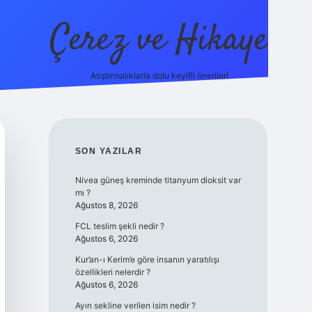
Çerez ve Hikaye
Atıştırmalıklarla dolu keyifli öneriler!
betexper
SIDEBAR
SON YAZILAR
Nivea güneş kreminde titanyum dioksit var
mı ?
Ağustos 8, 2026
FCL teslim şekli nedir ?
Ağustos 6, 2026
Kur’an-ı Kerim’e göre insanın yaratılışı
özellikleri nelerdir ?
Ağustos 6, 2026
Ayın sekline verilen isim nedir ?