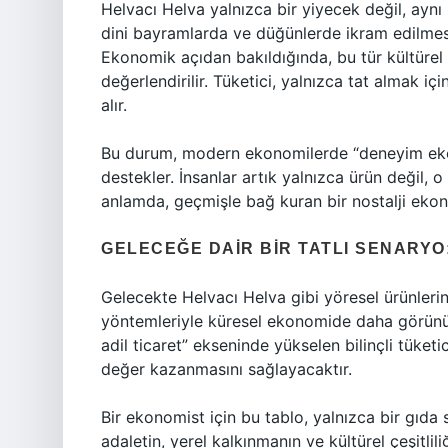
Helvacı Helva yalnızca bir yiyecek değil, aynı 
dini bayramlarda ve düğünlerde ikram edilmes
Ekonomik açıdan bakıldığında, bu tür kültürel
değerlendirilir. Tüketici, yalnızca tat almak iç
alır.
Bu durum, modern ekonomilerde “deneyim ekon
destekler. İnsanlar artık yalnızca ürün değil, o
anlamda, geçmişle bağ kuran bir nostalji ekon
GELECEĞE DAIR BIR TATLI SENARY
Gelecekte Helvacı Helva gibi yöresel ürünlerin, 
yöntemleriyle küresel ekonomide daha görünür 
adil ticaret” ekseninde yükselen bilinçli tüketi
değer kazanmasını sağlayacaktır.
Bir ekonomist için bu tablo, yalnızca bir gı
adaletin, yerel kalkınmanın ve kültürel çeşitli