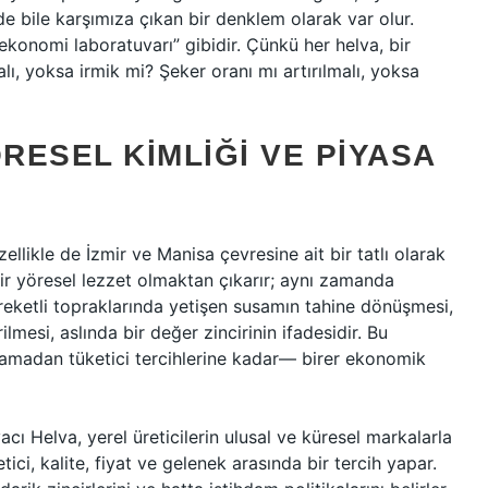
e bile karşımıza çıkan bir denklem olarak var olur.
onomi laboratuvarı” gibidir. Çünkü her helva, bir
ı, yoksa irmik mi? Şeker oranı mı artırılmalı, yoksa
ÖRESEL KIMLIĞI VE PIYASA
llikle de İzmir ve Manisa çevresine ait bir tatlı olarak
 bir yöresel lezzet olmaktan çıkarır; aynı zamanda
eketli topraklarında yetişen susamın tahine dönüşmesi,
lmesi, aslında bir değer zincirinin ifadesidir. Bu
lamadan tüketici tercihlerine kadar— birer ekonomik
cı Helva, yerel üreticilerin ulusal ve küresel markalarla
ici, kalite, fiyat ve gelenek arasında bir tercih yapar.