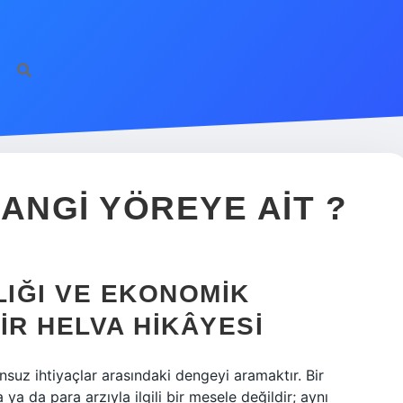
ANGI YÖREYE AIT ?
LIĞI VE EKONOMIK
IR HELVA HIKÂYESI
onsuz ihtiyaçlar arasındaki dengeyi aramaktır. Bir
ya da para arzıyla ilgili bir mesele değildir; aynı