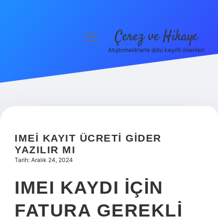
Çerez ve Hikaye
menüyü
aç
Atıştırmalıklarla dolu keyifli öneriler!
Anasayfa
Gizlilik Politikası
Yasal Uyarı
Hakkımızda
IMEI KAYIT ÜCRETI GIDER
YAZILIR MI
Tarih: Aralık 24, 2024
IMEI KAYDI IÇIN
FATURA GEREKLI