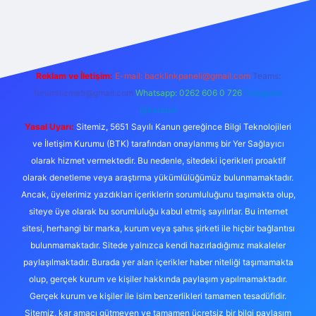
exper
Reklam ve İletişim:
E-mail:
backlinkpaneli@gmail.com
Teams:
forumhizmeti@gmail.com
Whatsapp: 0262 606 0 726
Telegram:
@karabul
Yasal Uyarı:
Sitemiz, 5651 Sayılı Kanun gereğince Bilgi Teknolojileri
ve İletişim Kurumu (BTK) tarafından onaylanmış bir Yer Sağlayıcı
olarak hizmet vermektedir. Bu nedenle, sitedeki içerikleri proaktif
olarak denetleme veya araştırma yükümlülüğümüz bulunmamaktadır.
Ancak, üyelerimiz yazdıkları içeriklerin sorumluluğunu taşımakta olup,
siteye üye olarak bu sorumluluğu kabul etmiş sayılırlar. Bu internet
sitesi, herhangi bir marka, kurum veya şahıs şirketi ile hiçbir bağlantısı
bulunmamaktadır. Sitede yalnızca kendi hazırladığımız makaleler
paylaşılmaktadır. Burada yer alan içerikler haber niteliği taşımamakta
olup, gerçek kurum ve kişiler hakkında paylaşım yapılmamaktadır.
Gerçek kurum ve kişiler ile isim benzerlikleri tamamen tesadüfidir.
Sitemiz, kar amacı gütmeyen ve tamamen ücretsiz bir bilgi paylaşım