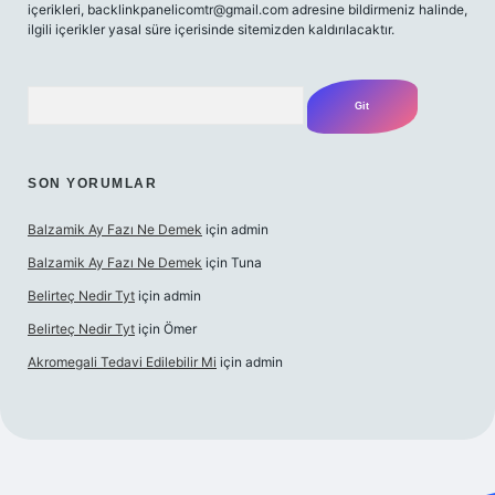
içerikleri,
backlinkpanelicomtr@gmail.com
adresine bildirmeniz halinde,
ilgili içerikler yasal süre içerisinde sitemizden kaldırılacaktır.
Arama
SON YORUMLAR
Balzamik Ay Fazı Ne Demek
için
admin
Balzamik Ay Fazı Ne Demek
için
Tuna
Belirteç Nedir Tyt
için
admin
Belirteç Nedir Tyt
için
Ömer
Akromegali Tedavi Edilebilir Mi
için
admin