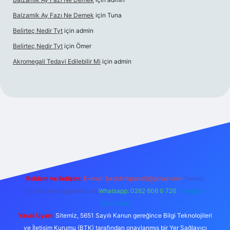
Balzamik Ay Fazı Ne Demek
için
Tuna
Belirteç Nedir Tyt
için
admin
Belirteç Nedir Tyt
için
Ömer
Akromegali Tedavi Edilebilir Mi
için
admin
exper
Reklam ve İletişim:
E-mail:
backlinkpaneli@gmail.com
Teams:
forumhizmeti@gmail.com
Whatsapp: 0262 606 0 726
Telegram:
@karabul
Yasal Uyarı:
Sitemiz, 5651 Sayılı Kanun gereğince Bilgi Teknolojileri
ve İletişim Kurumu (BTK) tarafından onaylanmış bir Yer Sağlayıcı