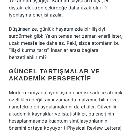
Yukarıdan aşağıya: Katman sayısı arttıkça, en
dıştaki elektron çekirdeğe daha uzak olur →
iyonlaşma enerjisi azalır.
Düşünsenize, günlük hayatımızda bir ilişkiyi
sürdürmek gibi: Yakın temas her zaman enerji ister,
uzak mesafe ise daha az. Peki, sizce atomların bu
“ilişki kurma tarzı”, insanlar arası bağlara
benzetilebilir mi?
GÜNCEL TARTIŞMALAR VE
AKADEMIK PERSPEKTIF
Modern kimyada, iyonlaşma enerjisi sadece atomik
özellikleri değil, aynı zamanda malzeme bilimi ve
nanoteknoloji uygulamalarını da etkiler. Güvenilir
akademik kaynaklar ve istatistikler, bu enerjinin
hesaplanmasında kuantum simülasyonlarının
önemini ortaya koyuyor ([Physical Review Letters]