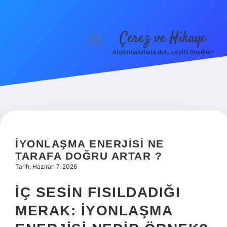
Çerez ve Hikaye
menüyü
aç
Atıştırmalıklarla dolu keyifli öneriler!
Anasayfa
Gizlilik Politikası
Yasal Uyarı
Hakkımızda
İYONLAŞMA ENERJISI NE
TARAFA DOĞRU ARTAR ?
Tarih: Haziran 7, 2026
İÇ SESIN FISILDADIĞI
MERAK: İYONLAŞMA