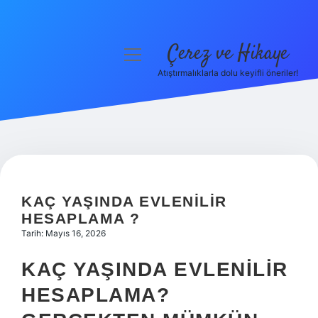
Çerez ve Hikaye
menüyü
aç
Atıştırmalıklarla dolu keyifli öneriler!
Anasayfa
Gizlilik Politikası
Yasal Uyarı
Hakkımızda
KAÇ YAŞINDA EVLENILIR
HESAPLAMA ?
Tarih: Mayıs 16, 2026
KAÇ YAŞINDA EVLENILIR
HESAPLAMA?