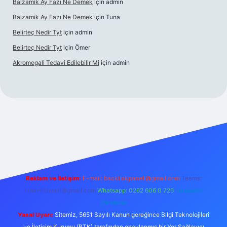
Balzamik Ay Fazı Ne Demek
için
admin
Balzamik Ay Fazı Ne Demek
için
Tuna
Belirteç Nedir Tyt
için
admin
Belirteç Nedir Tyt
için
Ömer
Akromegali Tedavi Edilebilir Mi
için
admin
etexper
Reklam ve İletişim:
E-mail:
backlinkpaneli@gmail.com
Teams:
forumhizmeti@gmail.com
Whatsapp: 0262 606 0 726
Telegram:
@karabul
Yasal Uyarı:
Sitemiz, 5651 Sayılı Kanun gereğince Bilgi Teknolojileri
ve İletişim Kurumu (BTK) tarafından onaylanmış bir Yer Sağlayıcı