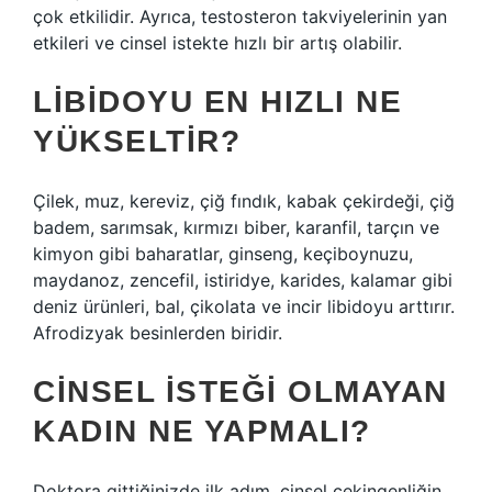
çok etkilidir. Ayrıca, testosteron takviyelerinin yan
etkileri ve cinsel istekte hızlı bir artış olabilir.
LIBIDOYU EN HIZLI NE
YÜKSELTIR?
Çilek, muz, kereviz, çiğ fındık, kabak çekirdeği, çiğ
badem, sarımsak, kırmızı biber, karanfil, tarçın ve
kimyon gibi baharatlar, ginseng, keçiboynuzu,
maydanoz, zencefil, istiridye, karides, kalamar gibi
deniz ürünleri, bal, çikolata ve incir libidoyu arttırır.
Afrodizyak besinlerden biridir.
CINSEL ISTEĞI OLMAYAN
KADIN NE YAPMALI?
Doktora gittiğinizde ilk adım, cinsel çekingenliğin