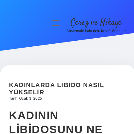
Çerez ve Hikaye
menüyü
aç
Atıştırmalıklarla dolu keyifli öneriler!
Anasayfa
Gizlilik Politikası
Yasal Uyarı
Hakkımızda
KADINLARDA LIBIDO NASIL
YÜKSELIR
Tarih: Ocak 3, 2025
KADININ
LIBIDOSUNU NE