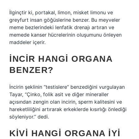
İlginçtir ki, portakal, limon, misket limonu ve
greyfurt insan göğüslerine benzer. Bu meyveler
meme bezlerindeki lenfatik drenajı artıran ve
memede kanser hücrelerinin oluşumunu önleyen
maddeler içerir.
İNCIR HANGI ORGANA
BENZER?
İncirin şeklinin “testislere” benzediğini vurgulayan
Tayar, “Çinko, folik asit ve diğer mineraller
açısından zengin olan incirin, sperm kalitesini ve
hareketliliğini artırarak erkeklerde kısırlığı önlediği
söyleniyor.” dedi.
KIVI HANGI ORGANA IYI