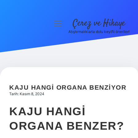
Çerez ve Hikaye
menüyü
aç
Atıştırmalıklarla dolu keyifli öneriler!
Anasayfa
Gizlilik Politikası
Yasal Uyarı
Hakkımızda
KAJU HANGI ORGANA BENZIYOR
Tarih: Kasım 8, 2024
KAJU HANGI
ORGANA BENZER?