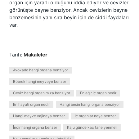
organ için yararlı olduğunu iddia ediyor ve cevizler
görünüşte beyne benziyor. Ancak cevizlerin beyne
benzemesinin yanı sıra beyin için de ciddi faydaları
var.
Tarih:
Makaleler
Avokado hangi organa benziyor
Böbrek hangi meyveye benzer
Ceviz hangi organımıza benziyor
En ağır iç organ nedir
En hayati organ nedir
Hangi besin hangi organa benziyor
Hangi meyve vajinaya benzer
İç organlar neye benzer
İncir hangi organa benzer
Kaju günde kaç tane yenmeli
Kaju hangi meyvenin çekirdeğidir