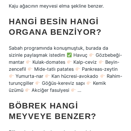
Kaju ağacının meyvesi elma şekline benzer.
HANGI BESIN HANGI
ORGANA BENZIYOR?
Sabah programında konuşmuştuk, burada da
sizinle paylaşmak istedim
Havuç
Gözbebeği-
mantar
Kulak-domates
Kalp-ceviz
Beyin-
zencefil
Mide-tatlı patates
Pankreas-zeytin
Yumurta-nar
Kan hücresi-avokado
Rahim-
turunçgiller
Göğüs-kereviz sapı
Kemik
üzümü
Akciğer fasulyesi
…
BÖBREK HANGI
MEYVEYE BENZER?