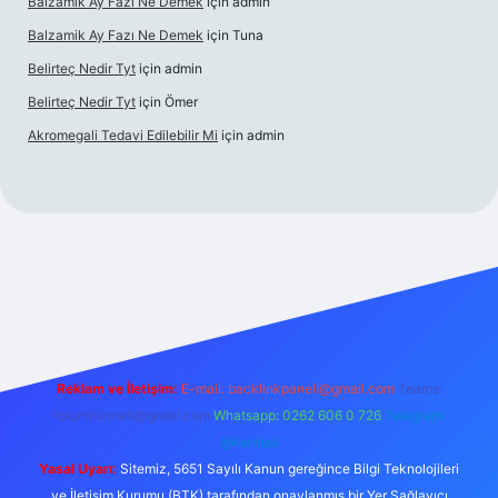
Balzamik Ay Fazı Ne Demek
için
admin
Balzamik Ay Fazı Ne Demek
için
Tuna
Belirteç Nedir Tyt
için
admin
Belirteç Nedir Tyt
için
Ömer
Akromegali Tedavi Edilebilir Mi
için
admin
exper
Reklam ve İletişim:
E-mail:
backlinkpaneli@gmail.com
Teams:
forumhizmeti@gmail.com
Whatsapp: 0262 606 0 726
Telegram:
@karabul
Yasal Uyarı:
Sitemiz, 5651 Sayılı Kanun gereğince Bilgi Teknolojileri
ve İletişim Kurumu (BTK) tarafından onaylanmış bir Yer Sağlayıcı