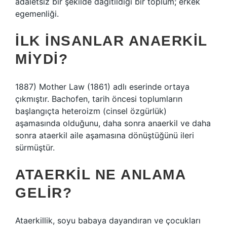
adaletsiz bir şekilde dağıtıldığı bir toplum; erkek
egemenliği.
İLK INSANLAR ANAERKIL
MIYDI?
1887) Mother Law (1861) adlı eserinde ortaya
çıkmıştır. Bachofen, tarih öncesi toplumların
başlangıçta heteroizm (cinsel özgürlük)
aşamasında olduğunu, daha sonra anaerkil ve daha
sonra ataerkil aile aşamasına dönüştüğünü ileri
sürmüştür.
ATAERKIL NE ANLAMA
GELIR?
Ataerkillik, soyu babaya dayandıran ve çocukları