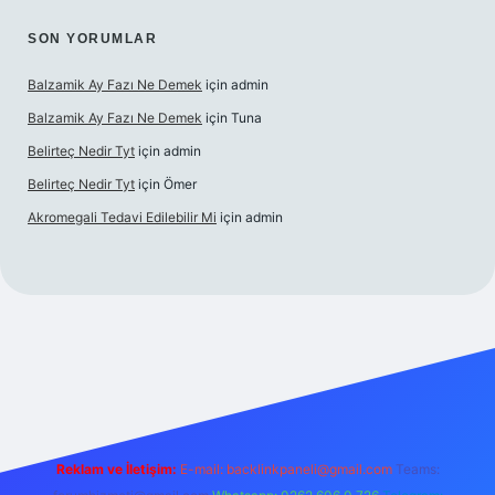
SON YORUMLAR
Balzamik Ay Fazı Ne Demek
için
admin
Balzamik Ay Fazı Ne Demek
için
Tuna
Belirteç Nedir Tyt
için
admin
Belirteç Nedir Tyt
için
Ömer
Akromegali Tedavi Edilebilir Mi
için
admin
exper
Reklam ve İletişim:
E-mail:
backlinkpaneli@gmail.com
Teams: