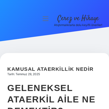
Çerez ve Hikaye
menüyü
aç
Atıştırmalıklarla dolu keyifli öneriler!
Anasayfa
Gizlilik Politikası
Yasal Uyarı
Hakkımızda
KAMUSAL ATAERKILLIK NEDIR
Tarih: Temmuz 29, 2025
GELENEKSEL
ATAERKIL AILE NE