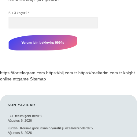
5 + 3 kaçtır?
*
https://fortelegram.com
https://bij.com.tr
https://reeltarim.com.tr
knight
online
nttgame
Sitemap
SIDEBAR
SON YAZILAR
FCL teslim şekli nedir ?
Ağustos 6, 2026
Kur’an-ı Kerim’e göre insanın yaratılışı özellikleri nelerdir ?
Ağustos 6, 2026