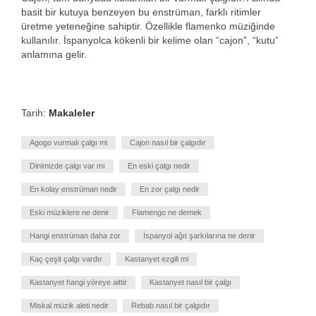
basit bir kutuya benzeyen bu enstrüman, farklı ritimler
üretme yeteneğine sahiptir. Özellikle flamenko müziğinde
kullanılır. İspanyolca kökenli bir kelime olan “cajon”, “kutu”
anlamına gelir.
Tarih:
Makaleler
Agogo vurmalı çalgı mi
Cajon nasıl bir çalgıdır
Dinimizde çalgı var mı
En eski çalgı nedir
En kolay enstrüman nedir
En zor çalgı nedir
Eski müziklere ne denir
Flamengo ne demek
Hangi enstrüman daha zor
İspanyol ağıt şarkılarına ne denir
Kaç çeşit çalgı vardır
Kastanyet ezgili mi
Kastanyet hangi yöreye aittir
Kastanyet nasıl bir çalgı
Miskal müzik aleti nedir
Rebab nasıl bir çalgıdır