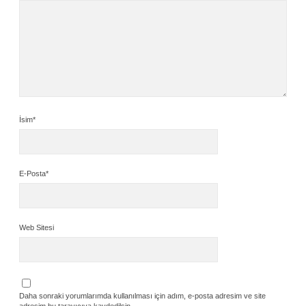
İsim*
E-Posta*
Web Sitesi
Daha sonraki yorumlarımda kullanılması için adım, e-posta adresim ve site
adresim bu tarayıcıya kaydedilsin.