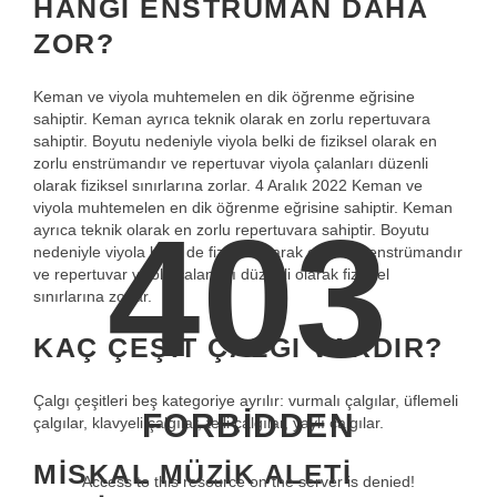
HANGI ENSTRÜMAN DAHA
ZOR?
Keman ve viyola muhtemelen en dik öğrenme eğrisine
sahiptir. Keman ayrıca teknik olarak en zorlu repertuvara
sahiptir. Boyutu nedeniyle viyola belki de fiziksel olarak en
zorlu enstrümandır ve repertuvar viyola çalanları düzenli
olarak fiziksel sınırlarına zorlar. 4 Aralık 2022 Keman ve
viyola muhtemelen en dik öğrenme eğrisine sahiptir. Keman
403
ayrıca teknik olarak en zorlu repertuvara sahiptir. Boyutu
nedeniyle viyola belki de fiziksel olarak en zorlu enstrümandır
ve repertuvar viyola çalanları düzenli olarak fiziksel
sınırlarına zorlar.
KAÇ ÇEŞIT ÇALGI VARDIR?
Çalgı çeşitleri beş kategoriye ayrılır: vurmalı çalgılar, üflemeli
FORBIDDEN
çalgılar, klavyeli çalgılar, telli çalgılar, yaylı çalgılar.
MISKAL MÜZIK ALETI
Access to this resource on the server is denied!