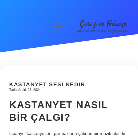
Çerez ve Hikaye
menüyü
aç
Atıştırmalıklarla dolu keyifli öneriler!
Anasayfa
Gizlilik Politikası
Yasal Uyarı
Hakkımızda
KASTANYET SESI NEDIR
Tarih: Aralık 28, 2024
KASTANYET NASIL
BIR ÇALGI?
İspanyol kastanyetleri, parmaklarla çalınan bir müzik aletidir.