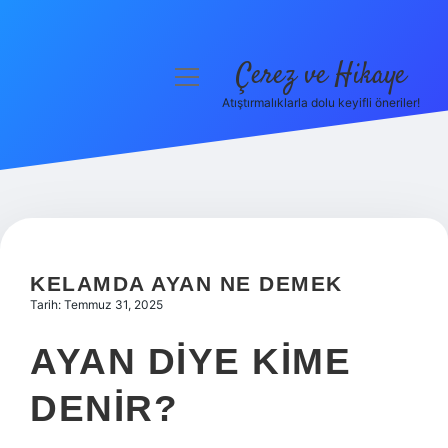
Çerez ve Hikaye
menüyü
aç
Atıştırmalıklarla dolu keyifli öneriler!
Anasayfa
Gizlilik Politikası
Yasal Uyarı
Hakkımızda
KELAMDA AYAN NE DEMEK
Tarih: Temmuz 31, 2025
AYAN DIYE KIME
DENIR?