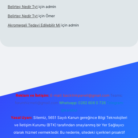
Belirteç Nedir Tyt
için
admin
Belirteç Nedir Tyt
için
Ömer
Akromegali Tedavi Edilebilir Mi
için
admin
betexper
Reklam ve İletişim:
E-mail:
backlinkpaneli@gmail.com
Teams:
forumhizmeti@gmail.com
Whatsapp: 0262 606 0 726
Telegram:
@karabul
Yasal Uyarı:
Sitemiz, 5651 Sayılı Kanun gereğince Bilgi Teknolojileri
ve İletişim Kurumu (BTK) tarafından onaylanmış bir Yer Sağlayıcı
olarak hizmet vermektedir. Bu nedenle, sitedeki içerikleri proaktif