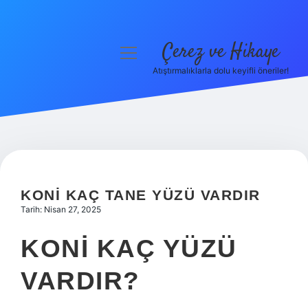
Çerez ve Hikaye
menüyü
aç
Atıştırmalıklarla dolu keyifli öneriler!
Anasayfa
Gizlilik Politikası
Yasal Uyarı
Hakkımızda
KONI KAÇ TANE YÜZÜ VARDIR
Tarih: Nisan 27, 2025
KONI KAÇ YÜZÜ
VARDIR?