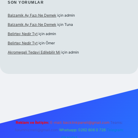
SON YORUMLAR
Balzamik Ay Fazı Ne Demek
için
admin
Balzamik Ay Fazı Ne Demek
için
Tuna
Belirteç Nedir Tyt
için
admin
Belirteç Nedir Tyt
için
Ömer
Akromegali Tedavi Edilebilir Mi
için
admin
etexper
Reklam ve İletişim:
E-mail:
backlinkpaneli@gmail.com
Teams:
forumhizmeti@gmail.com
Whatsapp: 0262 606 0 726
Telegram:
@karabul