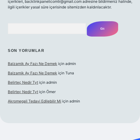
içerikleri,
backlinkpanelicomtr@gmail.com
adresine bildirmeniz halinde,
ilgili içerikler yasal süre içerisinde sitemizden kaldırılacaktır.
Arama
SON YORUMLAR
Balzamik Ay Fazı Ne Demek
için
admin
Balzamik Ay Fazı Ne Demek
için
Tuna
Belirteç Nedir Tyt
için
admin
Belirteç Nedir Tyt
için
Ömer
Akromegali Tedavi Edilebilir Mi
için
admin