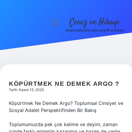
Çerez ve Hikaye
menüyü
aç
Atıştırmalıklarla dolu keyifli öneriler!
Anasayfa
Gizlilik Politikası
Yasal Uyarı
Hakkımızda
KÖPÜRTMEK NE DEMEK ARGO ?
Tarih: Kasım 15, 2025
Köpürtmek Ne Demek Argo? Toplumsal Cinsiyet ve
Sosyal Adalet Perspektifinden Bir Bakış
Toplumumuzda pek çok kelime ve deyim, zaman
içinde farklı anlamlar kazanmış ve bazen de yanlış