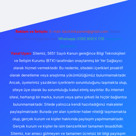
r
Reklam ve İletişim:
E-mail:
backlinkpaneli@gmail.com
Teams:
forumhizmeti@gmail.com
Whatsapp: 0262 606 0 726
Telegram:
@karabul
Yasal Uyarı:
Sitemiz, 5651 Sayılı Kanun gereğince Bilgi Teknolojileri
ve İletişim Kurumu (BTK) tarafından onaylanmış bir Yer Sağlayıcı
olarak hizmet vermektedir. Bu nedenle, sitedeki içerikleri proaktif
olarak denetleme veya araştırma yükümlülüğümüz bulunmamaktadır.
Ancak, üyelerimiz yazdıkları içeriklerin sorumluluğunu taşımakta olup,
siteye üye olarak bu sorumluluğu kabul etmiş sayılırlar. Bu internet
sitesi, herhangi bir marka, kurum veya şahıs şirketi ile hiçbir bağlantısı
bulunmamaktadır. Sitede yalnızca kendi hazırladığımız makaleler
paylaşılmaktadır. Burada yer alan içerikler haber niteliği taşımamakta
olup, gerçek kurum ve kişiler hakkında paylaşım yapılmamaktadır.
Gerçek kurum ve kişiler ile isim benzerlikleri tamamen tesadüfidir.
Sitemiz, kar amacı gütmeyen ve tamamen ücretsiz bir bilgi paylaşım