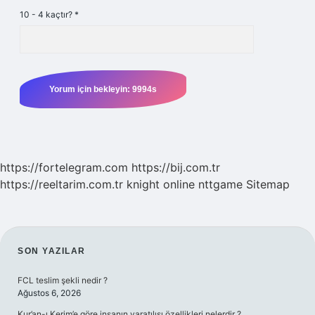
10 - 4 kaçtır?
*
https://fortelegram.com
https://bij.com.tr
https://reeltarim.com.tr
knight online
nttgame
Sitemap
SIDEBAR
SON YAZILAR
FCL teslim şekli nedir ?
Ağustos 6, 2026
Kur’an-ı Kerim’e göre insanın yaratılışı özellikleri nelerdir ?