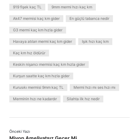
919 fişek kaç TL
9mm mermi hızı kaç km
Ak47 mermisi kaç km gider
En güçlü tabanca nedir
G3 mermi kaç km hızla gider
Havaya atılan mermi kaç km gider
Işık hızı kaç km
Kaç km hız öldürür
Keskin nişancı mermisi kaç km hızla gider
Kurşun saatte kaç km hızla gider
Kurusıkı mermisi 9mm kaç TL
Mermi hızı mı ses hızı mı
Merminin hızı ne kadardır
Silahta ilk hız nedir
Önceki Yazı
Miyop Ameliyatsız Geçer Mi