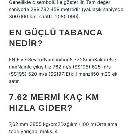
Genellikle c sembolü ile gösterilir. Tam değeri
saniyede 299.792.458 metredir (yaklaşık saniyede
300.000 km; saatte 1.080.000).
EN GÜÇLÜ TABANCA
NEDIR?
FN Five-Seven-Namunition5.7×28mmKalibre5.7
mmNamlu çıkış hızı762 m/s (SS198) 625 m/s
(SS195) 520 m/s (SS197)Etkili menzil50 m23 ek
satır
7.62 MERMI KAÇ KM
HIZLA GIDER?
7,62 mm 2855 kg/cm2Dağılım (100 m)Ortalama
tepe yarıçapı maks. 4.