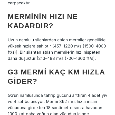
çarpacaktır.
MERMININ HIZI NE
KADARDIR?
Uzun namlulu silahlardan atılan mermiler genellikle
yüksek hızlara sahiptir [457–1220 m/s (1500–4000
ft/s)]. Bir silahtan atılan mermilerin hızı nispeten
daha düşüktür [213–488 m/s (700–1600 ft/s).
G3 MERMI KAÇ KM HIZLA
GIDER?
G3’ün namlusunda tahrip gücünü arttıran 4 adet yiv
ve 4 set bulunuyor. Mermi 862 m/s hızla insan
vücuduna girdikten 18 santimetre sonra havadan
1000 kat daha yoğun olan vücudun içinde