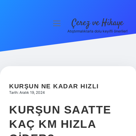
Çerez ve Hikaye
menüyü
aç
Atıştırmalıklarla dolu keyifli öneriler!
Anasayfa
Gizlilik Politikası
Yasal Uyarı
Hakkımızda
KURŞUN NE KADAR HIZLI
Tarih: Aralık 19, 2024
KURŞUN SAATTE
KAÇ KM HIZLA