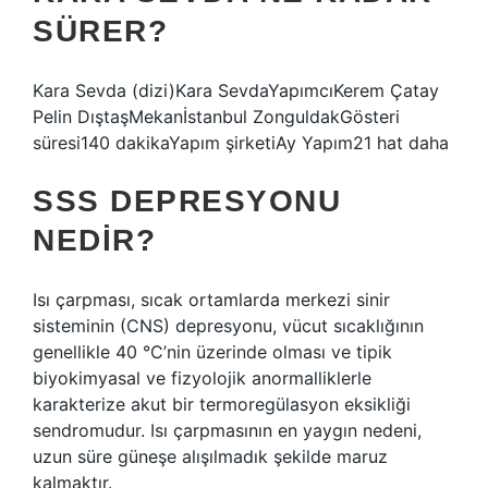
SÜRER?
Kara Sevda (dizi)Kara SevdaYapımcıKerem Çatay
Pelin DıştaşMekanİstanbul ZonguldakGösteri
süresi140 dakikaYapım şirketiAy Yapım21 hat daha
SSS DEPRESYONU
NEDIR?
Isı çarpması, sıcak ortamlarda merkezi sinir
sisteminin (CNS) depresyonu, vücut sıcaklığının
genellikle 40 °C’nin üzerinde olması ve tipik
biyokimyasal ve fizyolojik anormalliklerle
karakterize akut bir termoregülasyon eksikliği
sendromudur. Isı çarpmasının en yaygın nedeni,
uzun süre güneşe alışılmadık şekilde maruz
kalmaktır.