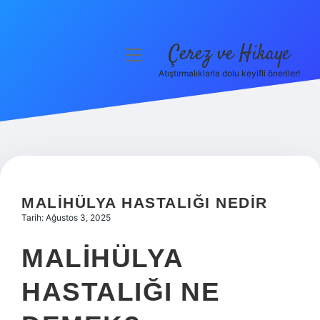
Çerez ve Hikaye
menüyü
aç
Atıştırmalıklarla dolu keyifli öneriler!
Anasayfa
Gizlilik Politikası
Yasal Uyarı
Hakkımızda
MALIHÜLYA HASTALIĞI NEDIR
Tarih: Ağustos 3, 2025
MALIHÜLYA
HASTALIĞI NE