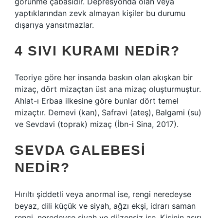
görünme çabasıdır. Depresyonda olan veya
yaptıklarından zevk almayan kişiler bu durumu
dışarıya yansıtmazlar.
4 SIVI KURAMI NEDIR?
Teoriye göre her insanda baskın olan akışkan bir
mizaç, dört mizaçtan üst ana mizaç oluşturmuştur.
Ahlat-ı Erbaa ilkesine göre bunlar dört temel
mizaçtır. Demevi (kan), Safravi (ateş), Balgami (su)
ve Sevdavi (toprak) mizaç (İbn-i Sina, 2017).
SEVDA GALEBESI
NEDIR?
Hırıltı şiddetli veya anormal ise, rengi neredeyse
beyaz, dili küçük ve siyah, ağzı ekşi, idrarı saman
rengi, neredeyse siyah ve düzensiz ise. Kişinin aşırı