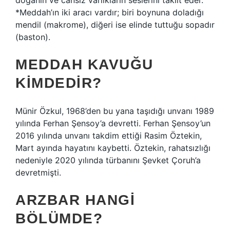
doğanın ve cansız varlıkların seslerini taklit eder.
*Meddah’ın iki aracı vardır; biri boynuna doladığı
mendil (makrome), diğeri ise elinde tuttuğu sopadır
(baston).
MEDDAH KAVUĞU
KIMDEDIR?
Münir Özkul, 1968’den bu yana taşıdığı unvanı 1989
yılında Ferhan Şensoy’a devretti. Ferhan Şensoy’un
2016 yılında unvanı takdim ettiği Rasim Öztekin,
Mart ayında hayatını kaybetti. Öztekin, rahatsızlığı
nedeniyle 2020 yılında türbanını Şevket Çoruh’a
devretmişti.
ARZBAR HANGI
BÖLÜMDE?