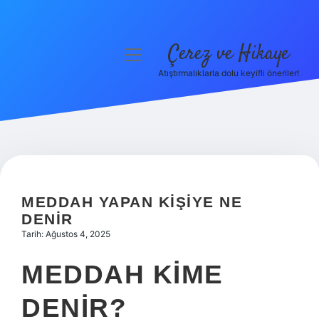
Çerez ve Hikaye
menüyü
aç
Atıştırmalıklarla dolu keyifli öneriler!
Anasayfa
Gizlilik Politikası
Yasal Uyarı
Hakkımızda
MEDDAH YAPAN KIŞIYE NE
DENIR
Tarih: Ağustos 4, 2025
MEDDAH KIME
DENIR?