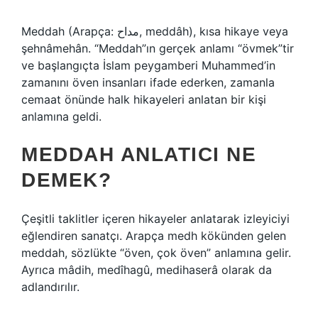
Meddah (Arapça: مداح, meddâh), kısa hikaye veya
şehnâmehân. “Meddah”ın gerçek anlamı “övmek”tir
ve başlangıçta İslam peygamberi Muhammed’in
zamanını öven insanları ifade ederken, zamanla
cemaat önünde halk hikayeleri anlatan bir kişi
anlamına geldi.
MEDDAH ANLATICI NE
DEMEK?
Çeşitli taklitler içeren hikayeler anlatarak izleyiciyi
eğlendiren sanatçı. Arapça medh kökünden gelen
meddah, sözlükte “öven, çok öven” anlamına gelir.
Ayrıca mâdih, medîhagû, medihaserâ olarak da
adlandırılır.