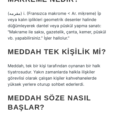
(ﻣﻘﺮﻣﻪ) i. (Fransızca makrome < Ar. miḳreme) İp
veya kalın iplikleri geometrik desenler halinde
düğümleyerek dantel veya püskül yapma sanatı:
"Makrame ile saksı, gazetelik, çanta, kemer, püskül
vb. yapabilirsiniz." İşler hallolur."
MEDDAH TEK KIŞILIK MI?
Meddah, tek bir kişi tarafından oynanan bir halk
tiyatrosudur. Yakın zamanlarda halkla ilişkiler
görevlisi olarak çalışan kişiler kahvehanelerde
yüksek yerlere oturup sohbet ederlerdi.
MEDDAH SÖZE NASIL
BAŞLAR?