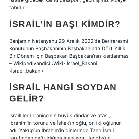
İsrail’e gidecek kamu pasaport geçmişimiz vizeye
tabidir.
İSRAIL’IN BAŞI KIMDIR?
Benjamin Netanyahu 29 Aralık 2022’de Berireresmî
Konutunun Başbakanının Başbakanında Dört Yıllık
Bir Dönem için Başbakan Başbakanı’nın kısıtlanması
– Wikipedivandici ›Wiki› İsrael_Bakani
›İsrael_bakani›
İSRAIL HANGI SOYDAN
GELIR?
İsrailliler İbranice’nin büyük dindar ve atası,
İbrahim’in torunu ve İshak’ın oğlu, on iki oğlunun
adı. Yakup’un İbrahim’in dinlerinde Tanrı İsrail
tarafından çağrıldığına inanılıyor. Jacobs’un