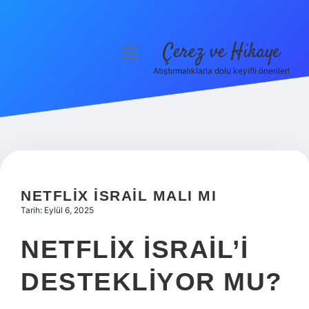
Çerez ve Hikaye
menüyü
aç
Atıştırmalıklarla dolu keyifli öneriler!
Anasayfa
Gizlilik Politikası
Yasal Uyarı
Hakkımızda
NETFLIX İSRAIL MALI MI
Tarih: Eylül 6, 2025
NETFLIX İSRAIL’I
DESTEKLIYOR MU?