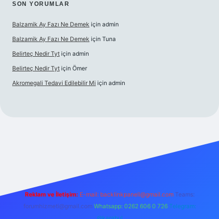
SON YORUMLAR
Balzamik Ay Fazı Ne Demek
için
admin
Balzamik Ay Fazı Ne Demek
için
Tuna
Belirteç Nedir Tyt
için
admin
Belirteç Nedir Tyt
için
Ömer
Akromegali Tedavi Edilebilir Mi
için
admin
etexper
Reklam ve İletişim:
E-mail:
backlinkpaneli@gmail.com
Teams:
forumhizmeti@gmail.com
Whatsapp: 0262 606 0 726
Telegram:
@karabul