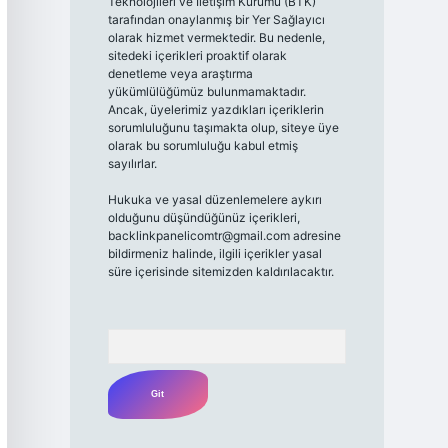
Teknolojileri ve İletişim Kurumu (BTK)
tarafından onaylanmış bir Yer Sağlayıcı
olarak hizmet vermektedir. Bu nedenle,
sitedeki içerikleri proaktif olarak
denetleme veya araştırma
yükümlülüğümüz bulunmamaktadır.
Ancak, üyelerimiz yazdıkları içeriklerin
sorumluluğunu taşımakta olup, siteye üye
olarak bu sorumluluğu kabul etmiş
sayılırlar.
Hukuka ve yasal düzenlemelere aykırı
olduğunu düşündüğünüz içerikleri,
backlinkpanelicomtr@gmail.com
adresine
bildirmeniz halinde, ilgili içerikler yasal
süre içerisinde sitemizden kaldırılacaktır.
Arama