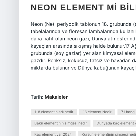
NEON ELEMENT MI BIL
Neon (Ne), periyodik tablonun 18. grubunda (s
tabelalarında ve floresan lambalarında kullanı
daha hafif olan neon gazı, Dünya atmosferin
kayaçları arasında sıkışmış halde bulunur.17 
grubunda (soy gazlar) yer alan kimyasal eleme
gazdır. Renksiz, kokusuz, tatsız ve havadan 
miktarda bulunur ve Dünya kabuğunun kayaçlar
Tarih:
Makaleler
118 elementin adı nedir
16 element Nedir
71 hangi
Bakır elementinin simgesi nedir
Dünyada kaç element 
Kaç element var 2024
Kurşun elementinin simgesi nedi