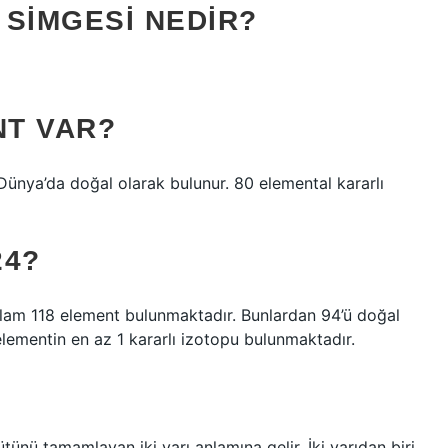
 SIMGESI NEDIR?
NT VAR?
ünya’da doğal olarak bulunur. 80 elemental kararlı
24?
lam 118 element bulunmaktadır. Bunlardan 94’ü doğal
 elementin en az 1 kararlı izotopu bulunmaktadır.
tünü tamamlayan iki yarı anlamına gelir. İki yarıdan biri