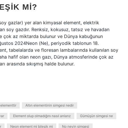
EŞIK MI?
oy gazlar) yer alan kimyasal element, elektrik
lan soy gazdır. Renksiz, kokusuz, tatsız ve havadan
de çok az miktarda bulunur ve Dünya kabuğunun
Ağustos 2024Neon (Ne), periyodik tablonun 18.
nt, tabelalarda ve floresan lambalarında kullanılan soy
daha hafif olan neon gazı, Dünya atmosferinde çok az
ı arasında sıkışmış halde bulunur.
 elementtir
Altın elementinin simgesi nedir
var
Element olup olmadığını nasıl anlarız
Gümüşün simgesi ne
r
Neon element mi bileşik mi
No neyin simgesi