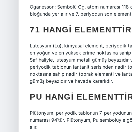
Oganesson; Sembolü Og, atom numarası 118 ola
bloğunda yer alır ve 7. periyodun son elementi
71 HANGI ELEMENTTIR
Lutesyum (Lu), kimyasal element, periyodik tab
en yoğun ve en yüksek erime noktasına sahip na
Saf haliyle, lutesyum metali gümüş beyazıdır 
periyodik tablonun lantanit serisinden nadir 
noktasına sahip nadir toprak elementi ve lantan
gümüş beyazıdır ve havada kararlıdır.
PU HANGI ELEMENTTI
Plütonyum, periyodik tablonun 7. periyodunun
numarası 94’tür. Plütonyum, Pu sembolüyle gös
alır.