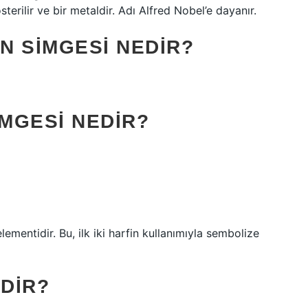
erilir ve bir metaldir. Adı Alfred Nobel’e dayanır.
N SIMGESI NEDIR?
IMGESI NEDIR?
mentidir. Bu, ilk iki harfin kullanımıyla sembolize
EDIR?