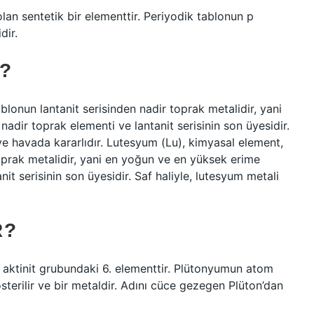
n sentetik bir elementtir. Periyodik tablonun p
dir.
?
lonun lantanit serisinden nadir toprak metalidir, yani
dir toprak elementi ve lantanit serisinin son üyesidir.
ve havada kararlıdır. Lutesyum (Lu), kimyasal element,
toprak metalidir, yani en yoğun ve en yüksek erime
it serisinin son üyesidir. Saf haliyle, lutesyum metali
R?
 aktinit grubundaki 6. elementtir. Plütonyumun atom
terilir ve bir metaldir. Adını cüce gezegen Plüton’dan