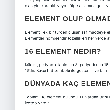
olan yin, karanlık veya gölge anlamına gelir v
ELEMENT OLUP OLMADI
Element Tek bir türden oluşan saf maddeye el
Elementler homojendir (özellikleri her yerde ay
16 ELEMENT NEDIR?
Kükürt, periyodik tablonun 3. periyodunun 16
16’dır. Kükürt, S sembolü ile gösterilir ve bir m
DÜNYADA KAÇ ELEME
Toplam 118 element bulundu. Bunlardan 96’sı D
izotop vardır.