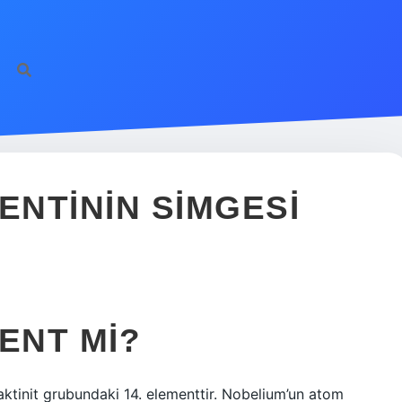
NTININ SIMGESI
ENT MI?
ktinit grubundaki 14. elementtir. Nobelium’un atom