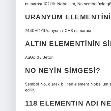
numarası 102’dir. Nobelium, No sembolüyle göst
URANYUM ELEMENTINI
7440-61-1Uranyum / CAS numarası
ALTIN ELEMENTININ S
AuGold / Jeton
NO NEYIN SIMGESI?
Sembol No. olarak bilinen element Nobelium ele
edilir.
118 ELEMENTIN ADI N