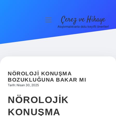
Çerez ve Hikaye
menüyü
aç
Atıştırmalıklarla dolu keyifli öneriler!
Anasayfa
Gizlilik Politikası
Yasal Uyarı
Hakkımızda
NÖROLOJI KONUŞMA
BOZUKLUĞUNA BAKAR MI
Tarih: Nisan 30, 2025
NÖROLOJIK
KONUŞMA