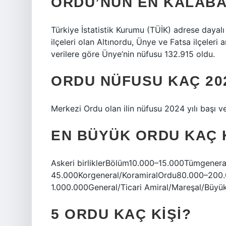
ORDU’NUN EN KALABAL
Türkiye İstatistik Kurumu (TÜİK) adrese dayalı
ilçeleri olan Altınordu, Ünye ve Fatsa ilçeleri
verilere göre Ünye’nin nüfusu 132.915 oldu.
ORDU NÜFUSU KAÇ 20
Merkezi Ordu olan ilin nüfusu 2024 yılı başı ve
EN BÜYÜK ORDU KAÇ K
Askeri birliklerBölüm10.000–15.000Tümgener
45.000Korgeneral/KoramiralOrdu80.000–200
1.000.000General/Ticari Amiral/Mareşal/Büyük
5 ORDU KAÇ KIŞI?