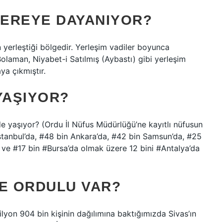
EREYE DAYANIYOR?
n yerleştiği bölgedir. Yerleşim vadiler boyunca
Bolaman, Niyabet-i Satılmış (Aybastı) gibi yerleşim
ya çıkmıştır.
YAŞIYOR?
e yaşıyor? (Ordu İl Nüfus Müdürlüğü’ne kayıtlı nüfusun
İstanbul’da, #48 bin Ankara’da, #42 bin Samsun’da, #25
a ve #17 bin #Bursa’da olmak üzere 12 bini #Antalya’da
NE ORDULU VAR?
milyon 904 bin kişinin dağılımına baktığımızda Sivas’ın