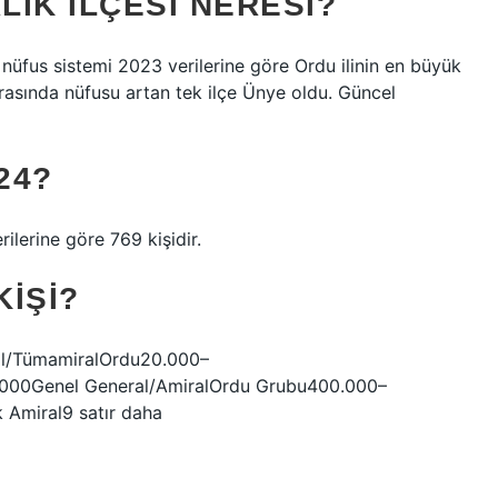
IK ILÇESI NERESI?
 nüfus sistemi 2023 verilerine göre Ordu ilinin en büyük
 arasında nüfusu artan tek ilçe Ünye oldu. Güncel
24?
rilerine göre 769 kişidir.
IŞI?
al/TümamiralOrdu20.000–
.000Genel General/AmiralOrdu Grubu400.000–
 Amiral9 satır daha