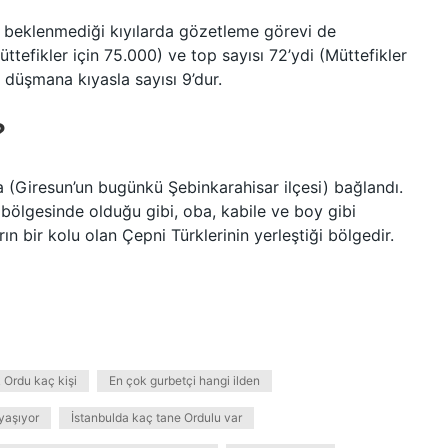
 beklenmediği kıyılarda gözetleme görevi de
ttefikler için 75.000) ve top sayısı 72’ydi (Müttefikler
 düşmana kıyasla sayısı 9’dur.
?
a (Giresun’un bugünkü Şebinkarahisar ilçesi) bağlandı.
bölgesinde olduğu gibi, oba, kabile ve boy gibi
ın bir kolu olan Çepni Türklerinin yerleştiği bölgedir.
 Ordu kaç kişi
En çok gurbetçi hangi ilden
yaşıyor
İstanbulda kaç tane Ordulu var