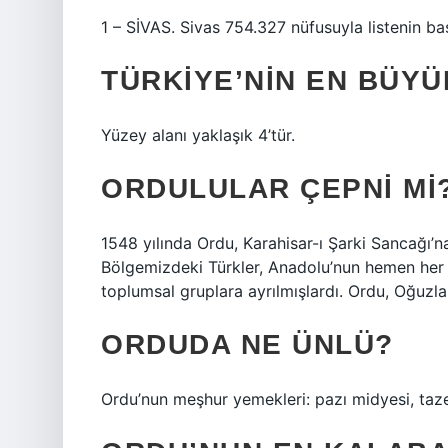
1 – SİVAS. Sivas 754.327 nüfusuyla listenin baş
TÜRKIYE’NIN EN BÜYÜ
Yüzey alanı yaklaşık 4’tür.
ORDULULAR ÇEPNI MI
1548 yılında Ordu, Karahisar-ı Şarki Sancağı’n
Bölgemizdeki Türkler, Anadolu’nun hemen her 
toplumsal gruplara ayrılmışlardı. Ordu, Oğuzlar
ORDUDA NE ÜNLÜ?
Ordu’nun meşhur yemekleri: pazı midyesi, taze