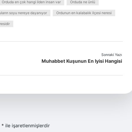
Orduda en çok hangi ilden insan var
Orduda ne ünlü
uların soyu nereye dayanıyor
Ordunun en kalabalık ilçesi neresi
residir
Sonraki Yazı
Muhabbet Kuşunun En Iyisi Hangisi
r
*
ile işaretlenmişlerdir