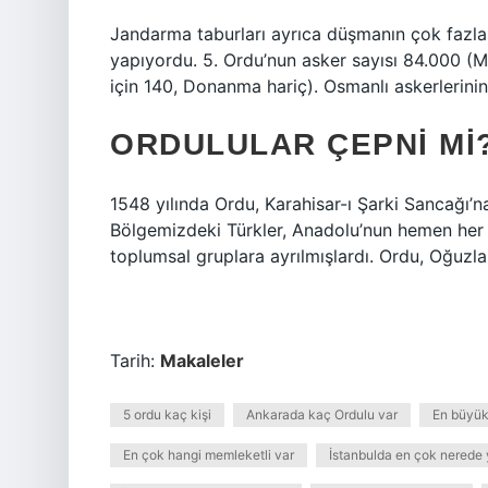
Jandarma taburları ayrıca düşmanın çok fazla
yapıyordu. 5. Ordu’nun asker sayısı 84.000 (Mü
için 140, Donanma hariç). Osmanlı askerlerinin
ORDULULAR ÇEPNI MI
1548 yılında Ordu, Karahisar-ı Şarki Sancağı’n
Bölgemizdeki Türkler, Anadolu’nun hemen her 
toplumsal gruplara ayrılmışlardı. Ordu, Oğuzlar
Tarih:
Makaleler
5 ordu kaç kişi
Ankarada kaç Ordulu var
En büyük
En çok hangi memleketli var
İstanbulda en çok nerede 