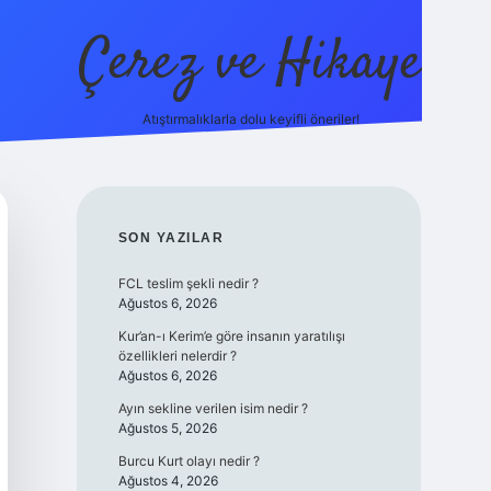
Çerez ve Hikaye
Atıştırmalıklarla dolu keyifli öneriler!
betexpe
SIDEBAR
SON YAZILAR
FCL teslim şekli nedir ?
Ağustos 6, 2026
Kur’an-ı Kerim’e göre insanın yaratılışı
özellikleri nelerdir ?
Ağustos 6, 2026
Ayın sekline verilen isim nedir ?
Ağustos 5, 2026
Burcu Kurt olayı nedir ?
Ağustos 4, 2026