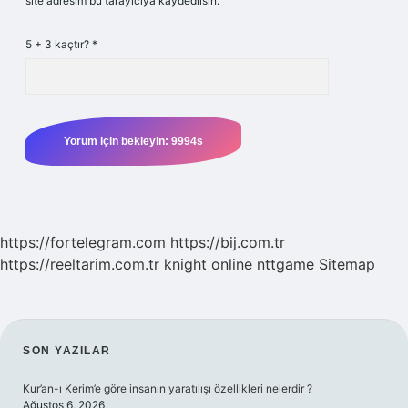
site adresim bu tarayıcıya kaydedilsin.
5 + 3 kaçtır?
*
https://fortelegram.com
https://bij.com.tr
https://reeltarim.com.tr
knight online
nttgame
Sitemap
SIDEBAR
SON YAZILAR
Kur’an-ı Kerim’e göre insanın yaratılışı özellikleri nelerdir ?
Ağustos 6, 2026