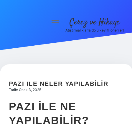
Çerez ve Hikaye
menüyü
aç
Atıştırmalıklarla dolu keyifli öneriler!
Anasayfa
Gizlilik Politikası
Yasal Uyarı
Hakkımızda
PAZI ILE NELER YAPILABILIR
Tarih: Ocak 3, 2025
PAZI ILE NE
YAPILABILIR?