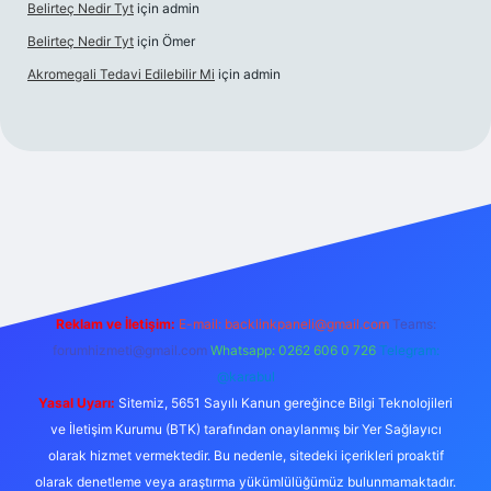
Belirteç Nedir Tyt
için
admin
Belirteç Nedir Tyt
için
Ömer
Akromegali Tedavi Edilebilir Mi
için
admin
betexper
Reklam ve İletişim:
E-mail:
backlinkpaneli@gmail.com
Teams:
forumhizmeti@gmail.com
Whatsapp: 0262 606 0 726
Telegram:
@karabul
Yasal Uyarı:
Sitemiz, 5651 Sayılı Kanun gereğince Bilgi Teknolojileri
ve İletişim Kurumu (BTK) tarafından onaylanmış bir Yer Sağlayıcı
olarak hizmet vermektedir. Bu nedenle, sitedeki içerikleri proaktif
olarak denetleme veya araştırma yükümlülüğümüz bulunmamaktadır.