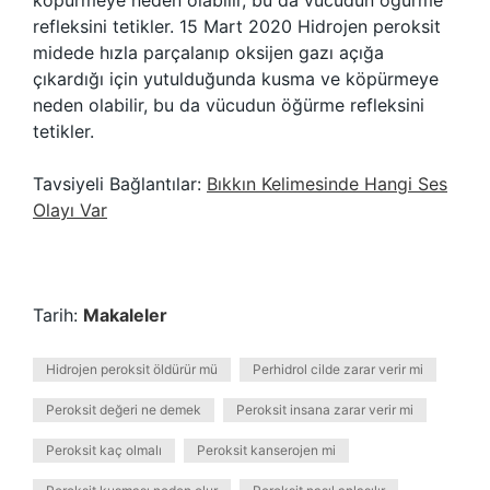
köpürmeye neden olabilir, bu da vücudun öğürme
refleksini tetikler. 15 Mart 2020 Hidrojen peroksit
midede hızla parçalanıp oksijen gazı açığa
çıkardığı için yutulduğunda kusma ve köpürmeye
neden olabilir, bu da vücudun öğürme refleksini
tetikler.
Tavsiyeli Bağlantılar:
Bıkkın Kelimesinde Hangi Ses
Olayı Var
Tarih:
Makaleler
Hidrojen peroksit öldürür mü
Perhidrol cilde zarar verir mi
Peroksit değeri ne demek
Peroksit insana zarar verir mi
Peroksit kaç olmalı
Peroksit kanserojen mi