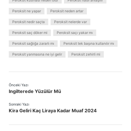
Peroksit kusması neden olur
Peroksit nasıl anlaşılır
Peroksit ne yapar
Peroksit neden artar
Peroksit nedir saçta
Peroksit nelerde var
Peroksit saç döker mi
Peroksit saçı yakar mı
Peroksit sağlığa zararlı mı
Peroksit tek başına kullanılır mı
Peroksit yanmasına ne iyi gelir
Peroksit zehirli mi
Önceki Yazı
Ingilterede Yüzülür Mü
Sonraki Yazı
Kira Geliri Kaç Liraya Kadar Muaf 2024