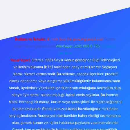
er
Reklam ve İletişim:
E-mail:
backlinkpaneli@gmail.com
Teams:
forumhizmeti@gmail.com
Whatsapp: 0262 606 0 726
Telegram:
@karabul
Yasal Uyarı:
Sitemiz, 5651 Sayılı Kanun gereğince Bilgi Teknolojileri
ve İletişim Kurumu (BTK) tarafından onaylanmış bir Yer Sağlayıcı
olarak hizmet vermektedir. Bu nedenle, sitedeki içerikleri proaktif
olarak denetleme veya araştırma yükümlülüğümüz bulunmamaktadır.
Ancak, üyelerimiz yazdıkları içeriklerin sorumluluğunu taşımakta olup,
siteye üye olarak bu sorumluluğu kabul etmiş sayılırlar. Bu internet
sitesi, herhangi bir marka, kurum veya şahıs şirketi ile hiçbir bağlantısı
bulunmamaktadır. Sitede yalnızca kendi hazırladığımız makaleler
paylaşılmaktadır. Burada yer alan içerikler haber niteliği taşımamakta
olup, gerçek kurum ve kişiler hakkında paylaşım yapılmamaktadır.
Gerçek kurum ve kişiler ile isim benzerlikleri tamamen tesadüfidir.