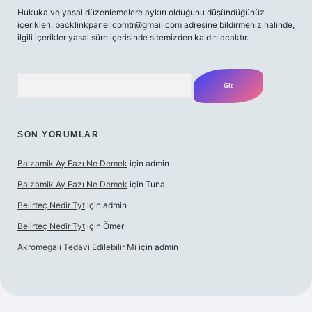
Hukuka ve yasal düzenlemelere aykırı olduğunu düşündüğünüz
içerikleri,
backlinkpanelicomtr@gmail.com
adresine bildirmeniz halinde,
ilgili içerikler yasal süre içerisinde sitemizden kaldırılacaktır.
Arama
SON YORUMLAR
Balzamik Ay Fazı Ne Demek
için
admin
Balzamik Ay Fazı Ne Demek
için
Tuna
Belirteç Nedir Tyt
için
admin
Belirteç Nedir Tyt
için
Ömer
Akromegali Tedavi Edilebilir Mi
için
admin