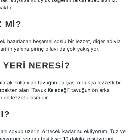
ak istiyorsanız uyluk bagetini tercih edebilirsiniz.
aktır.
 MI?
rek hazırlanan beşamel soslu bir lezzet, diğer adıyla
rifin yanına pirinç pilavı da çok yakışıyor.
 YERI NERESI?
arak kullanılan tavuğun parçası oldukça lezzetli bir
elebekten alan “Tavuk Kelebeği” tavuğun ön arka
 en lezzetli kısmıdır.
I?
anı soyup üzerini örtecek kadar su ekliyorum. Tuz ve
ıyorum, sonra ateşi kısıp 10 dakika pişiriyorum.