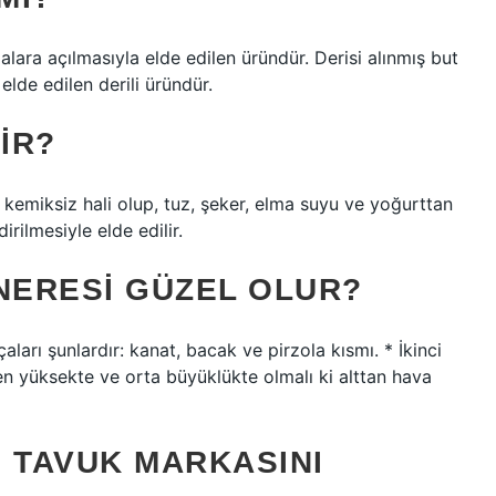
lalara açılmasıyla elde edilen üründür. Derisi alınmış but
elde edilen derili üründür.
IR?
 kemiksiz hali olup, tuz, şeker, elma suyu ve yoğurttan
irilmesiyle elde edilir.
ERESI GÜZEL OLUR?
rı şunlardır: kanat, bacak ve pirzola kısmı. * İkinci
en yüksekte ve orta büyüklükte olmalı ki alttan hava
I TAVUK MARKASINI