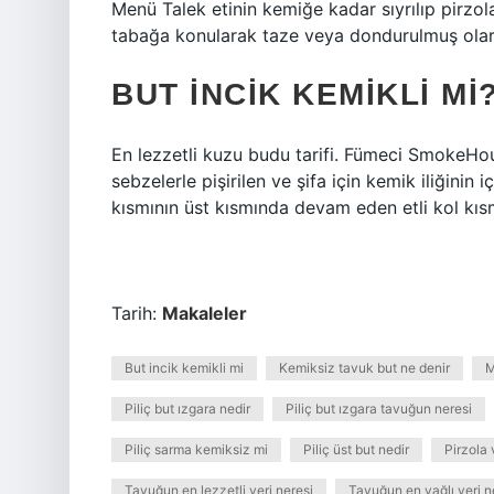
Menü Talek etinin kemiğe kadar sıyrılıp pirzola 
tabağa konularak taze veya dondurulmuş olara
BUT INCIK KEMIKLI MI
En lezzetli kuzu budu tarifi. Fümeci SmokeHo
sebzelerle pişirilen ve şifa için kemik iliğinin 
kısmının üst kısmında devam eden etli kol kıs
Tarih:
Makaleler
But incik kemikli mi
Kemiksiz tavuk but ne denir
M
Piliç but ızgara nedir
Piliç but ızgara tavuğun neresi
Piliç sarma kemiksiz mi
Piliç üst but nedir
Pirzola 
Tavuğun en lezzetli yeri neresi
Tavuğun en yağlı yeri n