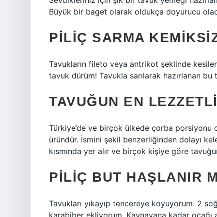
Sevdikleriniz için şık bir tavuk yemeği hazırlam
Büyük bir baget olarak oldukça doyurucu olac
PILIÇ SARMA KEMIKSIZ
Tavukların fileto veya antrikot şeklinde kesile
tavuk dürüm! Tavukla sarılarak hazırlanan bu ta
TAVUĞUN EN LEZZETLI
Türkiye’de ve birçok ülkede çorba porsiyonu ol
üründür. İsmini şekil benzerliğinden dolayı k
kısmında yer alır ve birçok kişiye göre tavuğun
PILIÇ BUT HAŞLANIR M
Tavukları yıkayıp tencereye koyuyorum. 2 soğ
karabiber ekliyorum. Kaynayana kadar ocağı aç