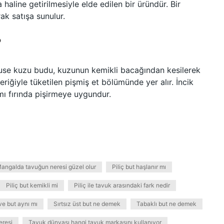
haline getirilmesiyle elde edilen bir üründür. Bir
k satışa sunulur.
?
use kuzu budu, kuzunun kemikli bacağından kesilerek
içeriğiyle tüketilen pişmiş et bölümünde yer alır. İncik
mı fırında pişirmeye uygundur.
angalda tavuğun neresi güzel olur
Piliç but haşlanır mı
Piliç but kemikli mi
Piliç ile tavuk arasındaki fark nedir
ve but aynı mı
Sırtsız üst but ne demek
Tabaklı but ne demek
eresi
Tavuk dünyası hangi tavuk markasını kullanıyor