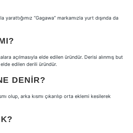
yla yarattığımız “Gagawa” markamızla yurt dışında da
MI?
lalara açılmasıyla elde edilen üründür. Derisi alınmış but
elde edilen derili üründür.
NE DENIR?
mı olup, arka kısmı çıkarılıp orta eklemi kesilerek
EK?