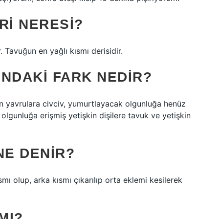
RI NERESI?
 Tavuğun en yağlı kısmı derisidir.
INDAKI FARK NEDIR?
an yavrulara civciv, yumurtlayacak olgunluğa henüz
 olgunluğa erişmiş yetişkin dişilere tavuk ve yetişkin
NE DENIR?
mı olup, arka kısmı çıkarılıp orta eklemi kesilerek
MI?