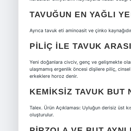
TAVUĞUN EN YAĞLI YE
Ayrıca tavuk eti aminoasit ve çinko kaynağıdır.
PILIÇ ILE TAVUK ARAS
Yeni doğanlara civciv, genç ve gelişmekte ol
ulaşmamış ergenlik öncesi dişilere piliç, cinsel
erkeklere horoz denir.
KEMIKSIZ TAVUK BUT 
Talex. Ürün Açıklaması: Uyluğun derisiz üst kıs
oluşturulur.
PIRZOLA VE BUT AYNI 