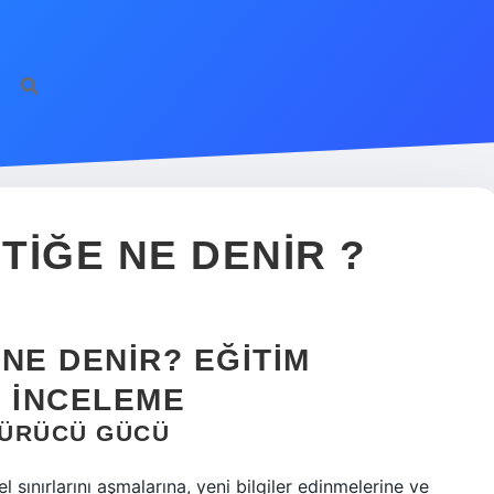
TIĞE NE DENIR ?
NE DENIR? EĞITIM
R İNCELEME
TÜRÜCÜ GÜCÜ
l sınırlarını aşmalarına, yeni bilgiler edinmelerine ve