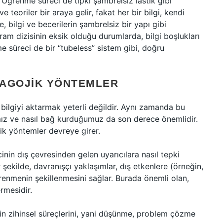
r? Öğrenme süreci de tıpkı şambrelsiz lastik gibi
teoriler bir araya gelir, fakat her bir bilgi, kendi
, bilgi ve becerilerin şambrelsiz bir yapı gibi
am dizisinin eksik olduğu durumlarda, bilgi boşlukları
me süreci de bir “tubeless” sistem gibi, doğru
DAGOJIK YÖNTEMLER
bilgiyi aktarmak yeterli değildir. Aynı zamanda bu
ımız ve nasıl bağ kurduğumuz da son derece önemlidir.
ik yöntemler devreye girer.
inin dış çevresinden gelen uyarıcılara nasıl tepki
şekilde, davranışçı yaklaşımlar, dış etkenlere (örneğin,
renmenin şekillenmesini sağlar. Burada önemli olan,
rmesidir.
erin zihinsel süreçlerini, yani düşünme, problem çözme