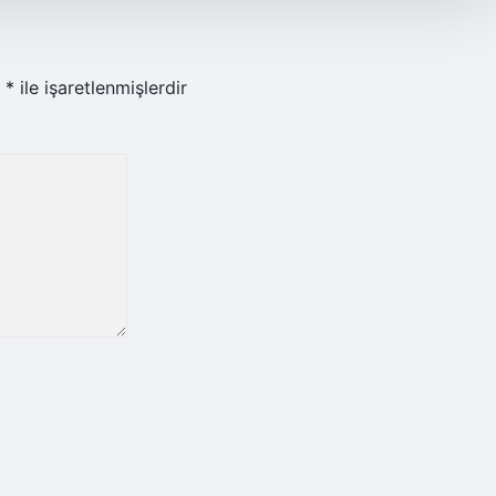
r
*
ile işaretlenmişlerdir