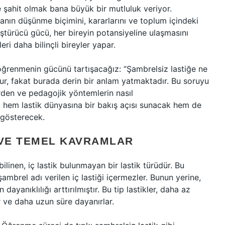
ne şahit olmak bana büyük bir mutluluk veriyor.
nın düşünme biçimini, kararlarını ve toplum içindeki
türücü gücü, her bireyin potansiyeline ulaşmasını
leri daha bilinçli bireyler yapar.
öğrenmenin gücünü tartışacağız: “Şambrelsiz lastiğe ne
ur, fakat burada derin bir anlam yatmaktadır. Bu soruyu
erden ve pedagojik yöntemlerin nasıl
ı, hem lastik dünyasına bir bakış açısı sunacak hem de
i gösterecek.
 VE TEMEL KAVRAMLAR
bilinen, iç lastik bulunmayan bir lastik türüdür. Bu
 şambrel adı verilen iç lastiği içermezler. Bunun yerine,
dayanıklılığı arttırılmıştır. Bu tip lastikler, daha az
 ve daha uzun süre dayanırlar.