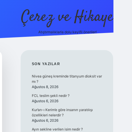
Çerez ve Hikaye
Atıştırmalıklarla dolu keyifli öneriler!
betexper
SIDEBAR
SON YAZILAR
Nivea güneş kreminde titanyum dioksit var
mı ?
Ağustos 8, 2026
FCL teslim şekli nedir ?
Ağustos 6, 2026
Kur’an-ı Kerim’e göre insanın yaratılışı
özellikleri nelerdir ?
Ağustos 6, 2026
Ayın sekline verilen isim nedir ?