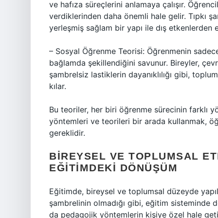
ve hafıza süreçlerini anlamaya çalışır. Öğrencil
verdiklerinden daha önemli hale gelir. Tıpkı şam
yerleşmiş sağlam bir yapı ile dış etkenlerden e
– Sosyal Öğrenme Teorisi: Öğrenmenin sadece 
bağlamda şekillendiğini savunur. Bireyler, çev
şambrelsiz lastiklerin dayanıklılığı gibi, topl
kılar.
Bu teoriler, her biri öğrenme sürecinin farklı y
yöntemleri ve teorileri bir arada kullanmak, öğ
gereklidir.
BIREYSEL VE TOPLUMSAL ET
EĞITIMDEKI DÖNÜŞÜM
Eğitimde, bireysel ve toplumsal düzeyde yapılan
şambrelinin olmadığı gibi, eğitim sisteminde de
da pedagojik yöntemlerin kişiye özel hale getir