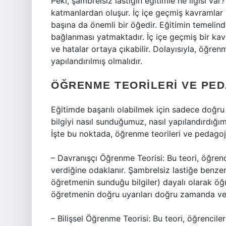
Peki, şambrelsiz lastiğin eğitimle ne ilgisi va
katmanlardan oluşur. İç içe geçmiş kavramlar ve 
başına da önemli bir öğedir. Eğitimin temelinde
bağlanması yatmaktadır. İç içe geçmiş bir kavr
ve hatalar ortaya çıkabilir. Dolayısıyla, öğren
yapılandırılmış olmalıdır.
ÖĞRENME TEORILERI VE PE
Eğitimde başarılı olabilmek için sadece doğru 
bilgiyi nasıl sunduğumuz, nasıl yapılandırdığ
İşte bu noktada, öğrenme teorileri ve pedagoj
– Davranışçı Öğrenme Teorisi: Bu teori, öğrenc
verdiğine odaklanır. Şambrelsiz lastiğe benzer 
öğretmenin sunduğu bilgiler) dayalı olarak öğ
öğretmenin doğru uyarıları doğru zamanda ve
– Bilişsel Öğrenme Teorisi: Bu teori, öğrencil