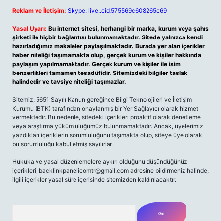
Reklam ve İletişim:
Skype: live:.cid.575569c608265c69
Yasal Uyarı:
Bu internet sitesi, herhangi bir marka, kurum veya şahıs
şirketi ile hiçbir bağlantısı bulunmamaktadır. Sitede yalnızca kendi
hazırladığımız makaleler paylaşılmaktadır. Burada yer alan içerikler
haber niteliği taşımamakta olup, gerçek kurum ve kişiler hakkında
paylaşım yapılmamaktadır. Gerçek kurum ve kişiler ile isim
benzerlikleri tamamen tesadüfidir. Sitemizdeki bilgiler taslak
halindedir ve tavsiye niteliği taşımazlar.
Sitemiz, 5651 Sayılı Kanun gereğince Bilgi Teknolojileri ve İletişim
Kurumu (BTK) tarafından onaylanmış bir Yer Sağlayıcı olarak hizmet
vermektedir. Bu nedenle, sitedeki içerikleri proaktif olarak denetleme
veya araştırma yükümlülüğümüz bulunmamaktadır. Ancak, üyelerimiz
yazdıkları içeriklerin sorumluluğunu taşımakta olup, siteye üye olarak
bu sorumluluğu kabul etmiş sayılırlar.
Hukuka ve yasal düzenlemelere aykırı olduğunu düşündüğünüz
içerikleri,
backlinkpanelicomtr@gmail.com
adresine bildirmeniz halinde,
ilgili içerikler yasal süre içerisinde sitemizden kaldırılacaktır.
Arama