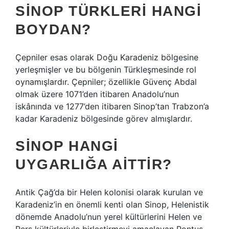
SINOP TÜRKLERI HANGI
BOYDAN?
Çepniler esas olarak Doğu Karadeniz bölgesine
yerleşmişler ve bu bölgenin Türkleşmesinde rol
oynamışlardır. Çepniler; özellikle Güvenç Abdal
olmak üzere 1071’den itibaren Anadolu’nun
iskânında ve 1277’den itibaren Sinop’tan Trabzon’a
kadar Karadeniz bölgesinde görev almışlardır.
SINOP HANGI
UYGARLIĞA AITTIR?
Antik Çağ’da bir Helen kolonisi olarak kurulan ve
Karadeniz’in en önemli kenti olan Sinop, Helenistik
dönemde Anadolu’nun yerel kültürlerini Helen ve