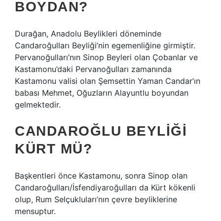
BOYDAN?
Durağan, Anadolu Beylikleri döneminde
Candaroğulları Beyliği’nin egemenliğine girmiştir.
Pervanoğulları’nın Sinop Beyleri olan Çobanlar ve
Kastamonu’daki Pervanoğulları zamanında
Kastamonu valisi olan Şemsettin Yaman Candar’ın
babası Mehmet, Oğuzların Alayuntlu boyundan
gelmektedir.
CANDAROĞLU BEYLIĞI
KÜRT MÜ?
Başkentleri önce Kastamonu, sonra Sinop olan
Candaroğulları/İsfendiyaroğulları da Kürt kökenli
olup, Rum Selçukluları’nın çevre beyliklerine
mensuptur.