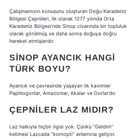
Çalışmamızın konusunu oluşturan Doğu Karadeniz
Bölgesi Çepnileri, ilk olarak 1277 yılında Orta
Karadeniz Bölgesi’nde Sinop civarında bir topluluk
olarak görülmüş ve daha sonra doğuya doğru
hareket etmişlerdir.
SINOP AYANCIK HANGI
TÜRK BOYU?
Ayancık ve çevresinde yaşayan ilk kavimler
Paphlogonlar, Amazonlar, Akalar ve Dorlar’dır.
ÇEPNILER LAZ MIDIR?
Laz halkıyla hiçbir ilgisi yok. Çünkü “Geldim”
kelimesi Lazcada “komopti” anlamına geliyor.