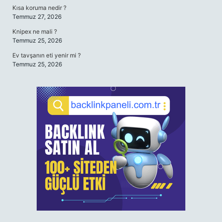
Kısa koruma nedir ?
Temmuz 27, 2026
Knipex ne mali ?
Temmuz 25, 2026
Ev tavşanın eti yenir mi ?
Temmuz 25, 2026