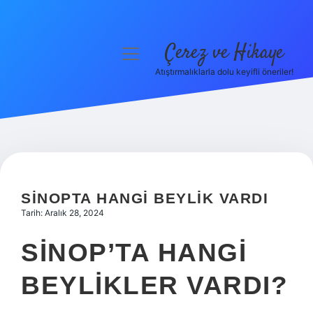
Çerez ve Hikaye
menüyü
aç
Atıştırmalıklarla dolu keyifli öneriler!
Anasayfa
Gizlilik Politikası
Yasal Uyarı
Hakkımızda
SINOPTA HANGI BEYLIK VARDI
Tarih: Aralık 28, 2024
SINOP’TA HANGI
BEYLIKLER VARDI?