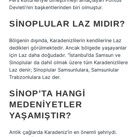
Pers kültürleriyle birleştirmeyi amaçlayan Pontus
Devleti’nin başkentlerinden biri olmuştur.
SINOPLULAR LAZ MIDIR?
Bölgenin dışında, Karadenizlilerin kendilerine Laz
dedikleri görülmektedir. Ancak bölgede yaşayanlar
için Laz daha doğudadır. “İstanbul’da Samsun ve
Sinoplular da dahil olmak üzere tüm Karadenizlilere
Laz denir; Sinoplular Samsunlulara, Samsunlular
Trabzonlulara Laz der.
SINOP’TA HANGI
MEDENIYETLER
YAŞAMIŞTIR?
Antik çağlarda Karadeniz’in en önemli şehriydi.