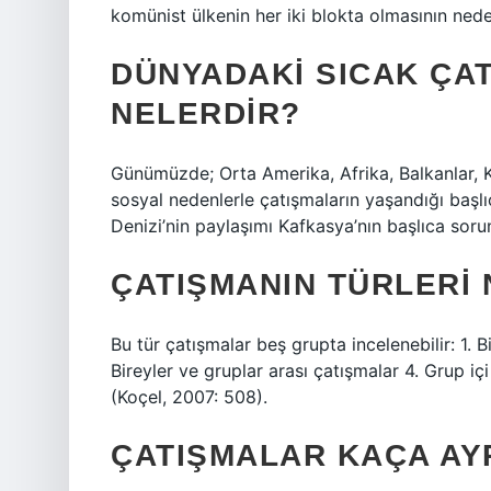
komünist ülkenin her iki blokta olmasının nedeni 
DÜNYADAKI SICAK ÇA
NELERDIR?
Günümüzde; Orta Amerika, Afrika, Balkanlar,
sosyal nedenlerle çatışmaların yaşandığı başlı
Denizi’nin paylaşımı Kafkasya’nın başlıca sorun
ÇATIŞMANIN TÜRLERI
Bu tür çatışmalar beş grupta incelenebilir: 1. Bi
Bireyler ve gruplar arası çatışmalar 4. Grup iç
(Koçel, 2007: 508).
ÇATIŞMALAR KAÇA AYR