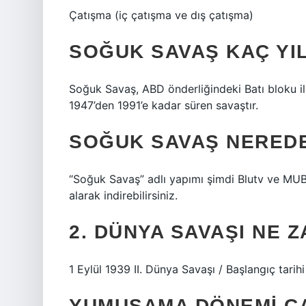
Çatışma (iç çatışma ve dış çatışma)
SOĞUK SAVAŞ KAÇ YI
Soğuk Savaş, ABD önderliğindeki Batı bloku il
1947’den 1991’e kadar süren savaştır.
SOĞUK SAVAŞ NEREDE
“Soğuk Savaş” adlı yapımı şimdi Blutv ve MUBI
alarak indirebilirsiniz.
2. DÜNYA SAVAŞI NE 
1 Eylül 1939 II. Dünya Savaşı / Başlangıç ​​tarihi
YUMUŞAMA DÖNEMI ÇA