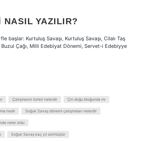
NASIL YAZILIR?
le başlar: Kurtuluş Savaşı, Kurtuluş Savaşı, Cilalı Taş
, Buzul Çağı, Milli Edebiyat Dönemi, Servet-i Edebiyye
ır
Çatışmanın türleri nelerdir
Çin doğu bloğunda mı
ma nedir
Soğuk Savaş dönemi çatışmaları nelerdir
de neler oldu
u
Soğuk Savaş kaç yıl sürmüştür