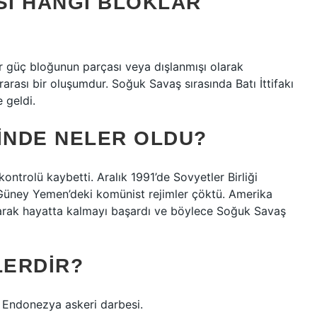
I HANGI BLOKLAR
bir güç bloğunun parçası veya dışlanmışı olarak
arası bir oluşumdur. Soğuk Savaş sırasında Batı İttifakı
 geldi.
INDE NELER OLDU?
kontrolü kaybetti. Aralık 1991’de Sovyetler Birliği
üney Yemen’deki komünist rejimler çöktü. Amerika
olarak hayatta kalmayı başardı ve böylece Soğuk Savaş
LERDIR?
6 Endonezya askeri darbesi.