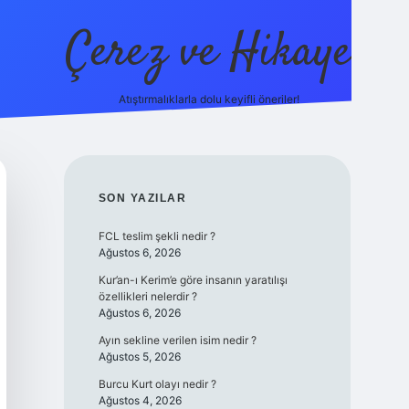
Çerez ve Hikaye
Atıştırmalıklarla dolu keyifli öneriler!
betexper
SIDEBAR
SON YAZILAR
FCL teslim şekli nedir ?
Ağustos 6, 2026
Kur’an-ı Kerim’e göre insanın yaratılışı
özellikleri nelerdir ?
Ağustos 6, 2026
Ayın sekline verilen isim nedir ?
Ağustos 5, 2026
Burcu Kurt olayı nedir ?
Ağustos 4, 2026