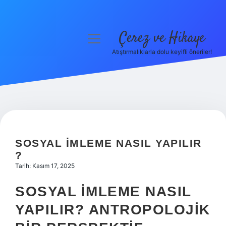
Çerez ve Hikaye
menüyü
aç
Atıştırmalıklarla dolu keyifli öneriler!
Anasayfa
Gizlilik Politikası
Yasal Uyarı
Hakkımızda
SOSYAL IMLEME NASIL YAPILIR
?
Tarih: Kasım 17, 2025
SOSYAL İMLEME NASIL
YAPILIR? ANTROPOLOJIK