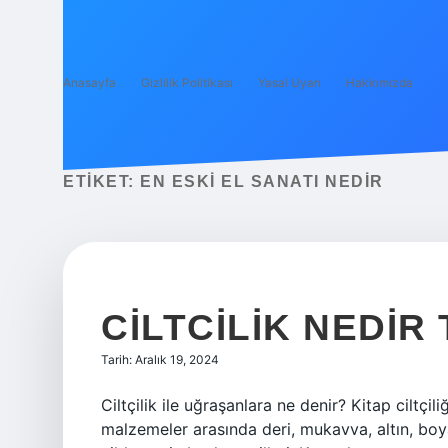
Anasayfa
Gizlilik Politikası
Yasal Uyarı
Hakkımızda
ETIKET:
EN ESKI EL SANATI NEDIR
CILTCILIK NEDIR
Tarih: Aralık 19, 2024
Ciltçilik ile uğraşanlara ne denir? Kitap ciltçil
malzemeler arasında deri, mukavva, altın, boya 