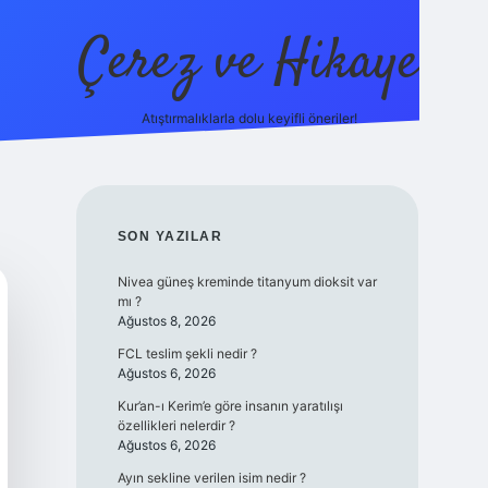
Çerez ve Hikaye
Atıştırmalıklarla dolu keyifli öneriler!
betexper
SIDEBAR
SON YAZILAR
Nivea güneş kreminde titanyum dioksit var
mı ?
Ağustos 8, 2026
FCL teslim şekli nedir ?
Ağustos 6, 2026
Kur’an-ı Kerim’e göre insanın yaratılışı
özellikleri nelerdir ?
Ağustos 6, 2026
Ayın sekline verilen isim nedir ?