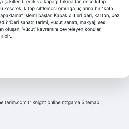
ayı şekillendirerek ve kapağı takmadan önce kitap
u keserek, kitap ciltlemesi omurga uçlarına bir “kafa
apaklama” işlemi başlar. Kapak ciltleri deri, karton, bez
edi? ‘Deri sanatı’ terimi, vücut sanatı, makyaj, ses
en oluşan, ‘vücut’ kavramını çevreleyen konular
lı bir…
eeltarim.com.tr
knight online
nttgame
Sitemap