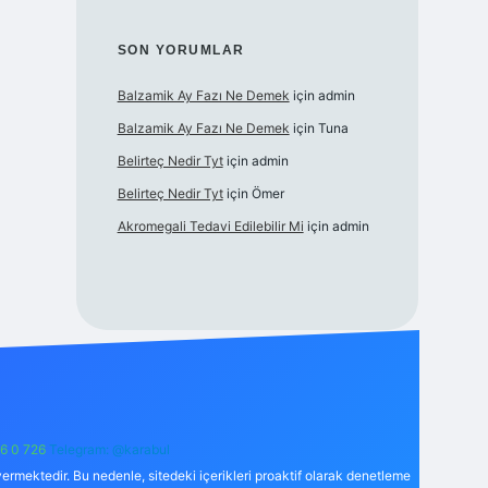
SON YORUMLAR
Balzamik Ay Fazı Ne Demek
için
admin
Balzamik Ay Fazı Ne Demek
için
Tuna
Belirteç Nedir Tyt
için
admin
Belirteç Nedir Tyt
için
Ömer
Akromegali Tedavi Edilebilir Mi
için
admin
6 0 726
Telegram: @karabul
ermektedir. Bu nedenle, sitedeki içerikleri proaktif olarak denetleme