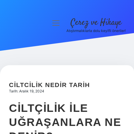
Çerez ve Hikaye
menüyü
aç
Atıştırmalıklarla dolu keyifli öneriler!
Anasayfa
Gizlilik Politikası
Yasal Uyarı
Hakkımızda
CILTCILIK NEDIR TARIH
Tarih: Aralık 19, 2024
CILTÇILIK ILE
UĞRAŞANLARA NE