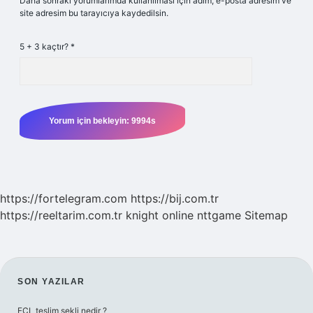
Daha sonraki yorumlarımda kullanılması için adım, e-posta adresim ve
site adresim bu tarayıcıya kaydedilsin.
5 + 3 kaçtır?
*
https://fortelegram.com
https://bij.com.tr
https://reeltarim.com.tr
knight online
nttgame
Sitemap
SIDEBAR
SON YAZILAR
FCL teslim şekli nedir ?