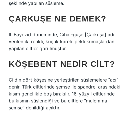
şeklinde yapılan süsleme.
ÇARKUŞE NE DEMEK?
II. Bayezid döneminde, Cihar-guşe [Çarkuşa] adı
verilen iki renkli, küçük kareli ipekli kumaşlardan
yapılan ciltler görülmüştür.
KÖŞEBENT NEDIR CILT?
Cildin dört köşesine yerleştirilen süslemelere “açı”
denir. Türk ciltlerinde şemse ile spandrel arasındaki
kısım genellikle boş bırakılır. 16. yüzyıl ciltlerinde
bu kısmın süslendiği ve bu ciltlere “mulemma
şemse” denildiği açıktır.