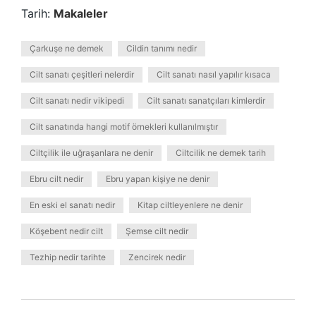
Tarih:
Makaleler
Çarkuşe ne demek
Cildin tanımı nedir
Cilt sanatı çeşitleri nelerdir
Cilt sanatı nasıl yapılır kısaca
Cilt sanatı nedir vikipedi
Cilt sanatı sanatçıları kimlerdir
Cilt sanatında hangi motif örnekleri kullanılmıştır
Ciltçilik ile uğraşanlara ne denir
Ciltcilik ne demek tarih
Ebru cilt nedir
Ebru yapan kişiye ne denir
En eski el sanatı nedir
Kitap ciltleyenlere ne denir
Köşebent nedir cilt
Şemse cilt nedir
Tezhip nedir tarihte
Zencirek nedir