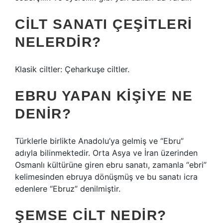
CILT SANATI ÇEŞITLERI
NELERDIR?
Klasik ciltler: Çeharkuşe ciltler.
EBRU YAPAN KIŞIYE NE
DENIR?
Türklerle birlikte Anadolu’ya gelmiş ve “Ebru”
adıyla bilinmektedir. Orta Asya ve İran üzerinden
Osmanlı kültürüne giren ebru sanatı, zamanla “ebri”
kelimesinden ebruya dönüşmüş ve bu sanatı icra
edenlere “Ebruz” denilmiştir.
ŞEMSE CILT NEDIR?