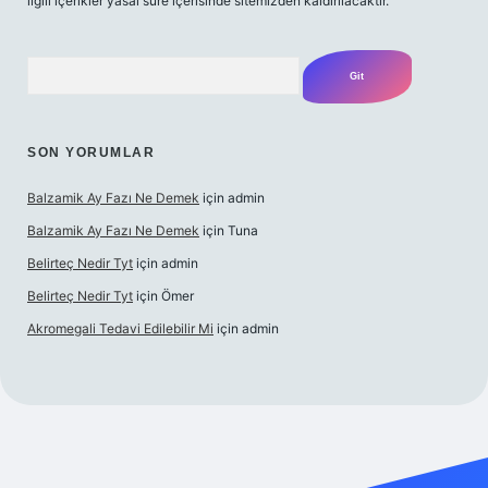
ilgili içerikler yasal süre içerisinde sitemizden kaldırılacaktır.
Arama
SON YORUMLAR
Balzamik Ay Fazı Ne Demek
için
admin
Balzamik Ay Fazı Ne Demek
için
Tuna
Belirteç Nedir Tyt
için
admin
Belirteç Nedir Tyt
için
Ömer
Akromegali Tedavi Edilebilir Mi
için
admin
exper