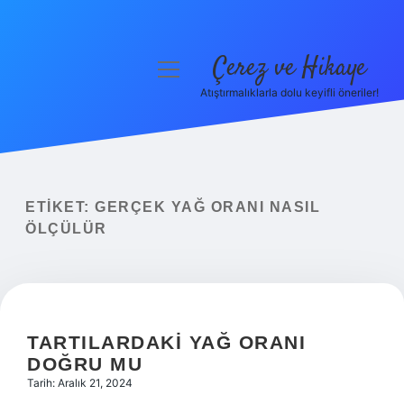
Çerez ve Hikaye
menüyü
aç
Atıştırmalıklarla dolu keyifli öneriler!
Anasayfa
Gizlilik Politikası
Yasal Uyarı
ETIKET:
GERÇEK YAĞ ORANI NASIL
ÖLÇÜLÜR
Hakkımızda
TARTILARDAKI YAĞ ORANI
DOĞRU MU
Tarih: Aralık 21, 2024