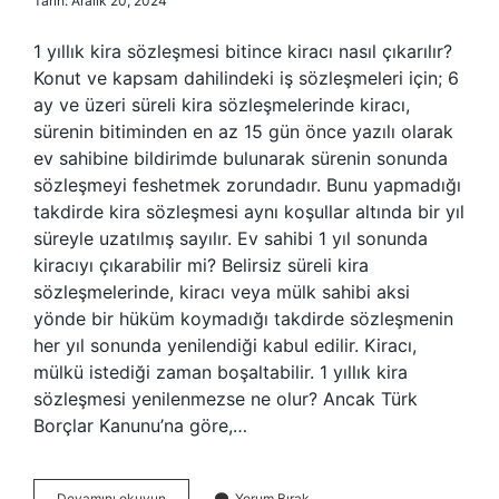
Tarih: Aralık 20, 2024
1 yıllık kira sözleşmesi bitince kiracı nasıl çıkarılır?
Konut ve kapsam dahilindeki iş sözleşmeleri için; 6
ay ve üzeri süreli kira sözleşmelerinde kiracı,
sürenin bitiminden en az 15 gün önce yazılı olarak
ev sahibine bildirimde bulunarak sürenin sonunda
sözleşmeyi feshetmek zorundadır. Bunu yapmadığı
takdirde kira sözleşmesi aynı koşullar altında bir yıl
süreyle uzatılmış sayılır. Ev sahibi 1 yıl sonunda
kiracıyı çıkarabilir mi? Belirsiz süreli kira
sözleşmelerinde, kiracı veya mülk sahibi aksi
yönde bir hüküm koymadığı takdirde sözleşmenin
her yıl sonunda yenilendiği kabul edilir. Kiracı,
mülkü istediği zaman boşaltabilir. 1 yıllık kira
sözleşmesi yenilenmezse ne olur? Ancak Türk
Borçlar Kanunu’na göre,…
1
Devamını okuyun
Yorum Bırak