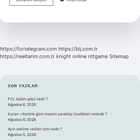
Yıllık
Sözleşmesi
Biten
Kiracı
Evden
Çıkabilir
Mi
https://fortelegram.com
https://bij.com.tr
https://reeltarim.com.tr
knight online
nttgame
Sitemap
SIDEBAR
SON YAZILAR
FCL teslim şekli nedir ?
Ağustos 6, 2026
Kur’an-ı Kerim’e göre insanın yaratılışı özellikleri nelerdir ?
Ağustos 6, 2026
Ayın sekline verilen isim nedir ?
Ağustos 5, 2026