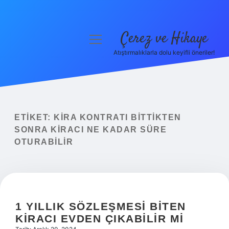
Çerez ve Hikaye
menüyü
aç
Atıştırmalıklarla dolu keyifli öneriler!
Anasayfa
Gizlilik Politikası
Yasal Uyarı
ETIKET:
KIRA KONTRATI BITTIKTEN
SONRA KIRACI NE KADAR SÜRE
Hakkımızda
OTURABILIR
1 YILLIK SÖZLEŞMESI BITEN
KIRACI EVDEN ÇIKABILIR MI