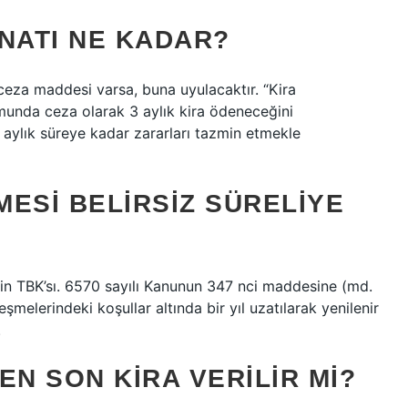
NATI NE KADAR?
eza maddesi varsa, buna uyulacaktır. “Kira
munda ceza olarak 3 aylık kira ödeneceğini
 aylık süreye kadar zararları tazmin etmekle
MESI BELIRSIZ SÜRELIYE
sinin TBK’sı. 6570 sayılı Kanunun 347 nci maddesine (md.
leşmelerindeki koşullar altında bir yıl uzatılarak yenilenir
.
EN SON KIRA VERILIR MI?