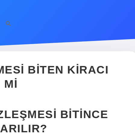
MESI BITEN KIRACI
 MI
ÖZLEŞMESI BITINCE
KARILIR?