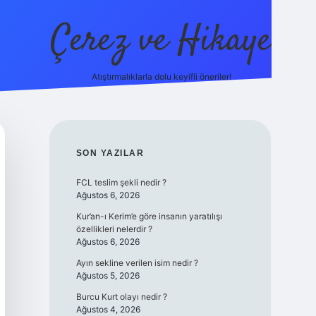
Çerez ve Hikaye
Atıştırmalıklarla dolu keyifli öneriler!
betexper
SIDEBAR
SON YAZILAR
FCL teslim şekli nedir ?
Ağustos 6, 2026
Kur’an-ı Kerim’e göre insanın yaratılışı
özellikleri nelerdir ?
Ağustos 6, 2026
Ayın sekline verilen isim nedir ?
Ağustos 5, 2026
Burcu Kurt olayı nedir ?
Ağustos 4, 2026