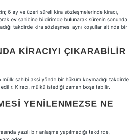
n; 6 ay ve üzeri süreli kira sözleşmelerinde kiracı,
larak ev sahibine bildirimde bulunarak sürenin sonunda
ğı takdirde kira sözleşmesi aynı koşullar altında bir
NDA KIRACIYI ÇIKARABILIR
eya mülk sahibi aksi yönde bir hüküm koymadığı takdirde
dilir. Kiracı, mülkü istediği zaman boşaltabilir.
ŞMESI YENILENMEZSE NE
asında yazılı bir anlaşma yapılmadığı takdirde,
evam eder.