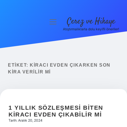
Çerez ve Hikaye
menüyü
aç
Atıştırmalıklarla dolu keyifli öneriler!
Anasayfa
Gizlilik Politikası
Yasal Uyarı
ETIKET:
KIRACI EVDEN ÇIKARKEN SON
KIRA VERILIR MI
Hakkımızda
1 YILLIK SÖZLEŞMESI BITEN
KIRACI EVDEN ÇIKABILIR MI
Tarih: Aralık 20, 2024