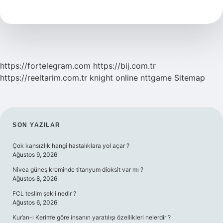
Sözleşmesi
Biten
Kiracı
Evden
Çıkabilir
Mi
https://fortelegram.com
https://bij.com.tr
https://reeltarim.com.tr
knight online
nttgame
Sitemap
SIDEBAR
SON YAZILAR
Çok kansızlık hangi hastalıklara yol açar ?
Ağustos 9, 2026
Nivea güneş kreminde titanyum dioksit var mı ?
Ağustos 8, 2026
FCL teslim şekli nedir ?
Ağustos 6, 2026
Kur’an-ı Kerim’e göre insanın yaratılışı özellikleri nelerdir ?