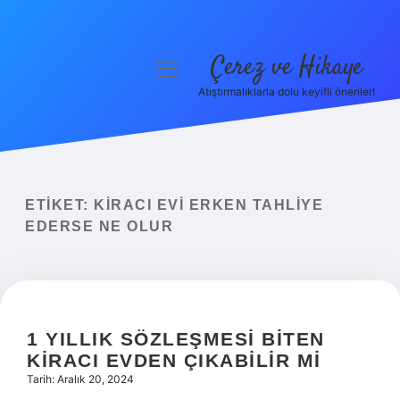
Çerez ve Hikaye
menüyü
aç
Atıştırmalıklarla dolu keyifli öneriler!
Anasayfa
Gizlilik Politikası
Yasal Uyarı
ETIKET:
KIRACI EVI ERKEN TAHLIYE
EDERSE NE OLUR
Hakkımızda
1 YILLIK SÖZLEŞMESI BITEN
KIRACI EVDEN ÇIKABILIR MI
Tarih: Aralık 20, 2024