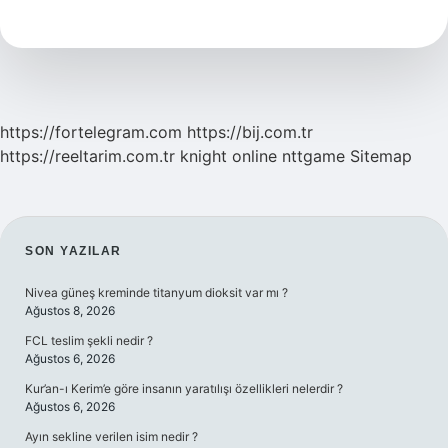
Sözleşmesi
Biten
Kiracı
Evden
Çıkabilir
Mi
https://fortelegram.com
https://bij.com.tr
https://reeltarim.com.tr
knight online
nttgame
Sitemap
SIDEBAR
SON YAZILAR
Nivea güneş kreminde titanyum dioksit var mı ?
Ağustos 8, 2026
FCL teslim şekli nedir ?
Ağustos 6, 2026
Kur’an-ı Kerim’e göre insanın yaratılışı özellikleri nelerdir ?
Ağustos 6, 2026
Ayın sekline verilen isim nedir ?