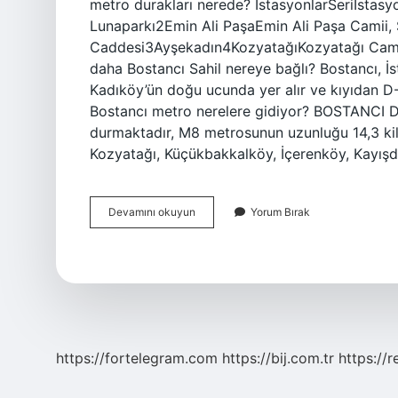
metro durakları nerede? İstasyonlarSeriİstas
Lunaparkı2Emin Ali PaşaEmin Ali Paşa Camii,
Caddesi3Ayşekadın4KozyatağıKozyatağı Camii
daha Bostancı Sahil nereye bağlı? Bostancı, İst
Kadıköy’ün doğu ucunda yer alır ve kıyıdan D-
Bostancı metro nerelere gidiyor? BOSTANCI
durmaktadır, M8 metrosunun uzunluğu 14,3 kil
Kozyatağı, Küçükbakkalköy, İçerenköy, Kayış
Bostancı
Devamını okuyun
Yorum Bırak
Sahil
Hangi
Metro
https://fortelegram.com
https://bij.com.tr
https://r