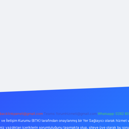
backlinkpaneli@gmail.com
Teams:
forumhizmeti@gmail.com
Whatsapp: 0262 60
i ve İletişim Kurumu (BTK) tarafından onaylanmış bir Yer Sağlayıcı olarak hizmet v
azdıkları içeriklerin sorumluluğunu taşımakta olup, siteye üye olarak bu sorumlul