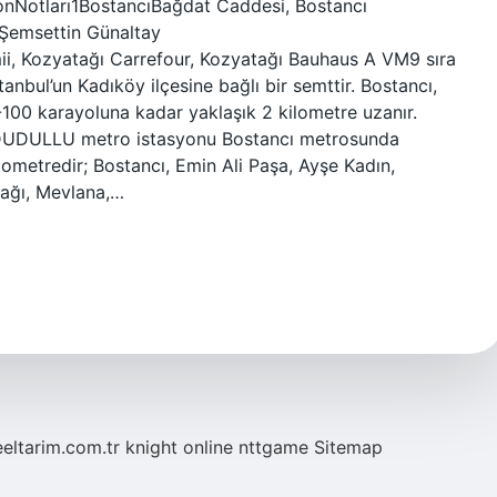
yonNotları1BostancıBağdat Caddesi, Bostancı
 Şemsettin Günaltay
, Kozyatağı Carrefour, Kozyatağı Bauhaus A VM9 sıra
anbul’un Kadıköy ilçesine bağlı bir semttir. Bostancı,
100 karayoluna kadar yaklaşık 2 kilometre uzanır.
 DUDULLU metro istasyonu Bostancı metrosunda
ometredir; Bostancı, Emin Ali Paşa, Ayşe Kadın,
dağı, Mevlana,…
eeltarim.com.tr
knight online
nttgame
Sitemap