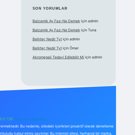
SON YORUMLAR
Balzamik Ay Fazı Ne Demek
için
admin
Balzamik Ay Fazı Ne Demek
için
Tuna
Belirteç Nedir Tyt
için
admin
Belirteç Nedir Tyt
için
Ömer
Akromegali Tedavi Edilebilir Mi
için
admin
6 0 726
Telegram: @karabul
ermektedir. Bu nedenle, sitedeki içerikleri proaktif olarak denetleme
uğu kabul etmiş sayılırlar. Bu internet sitesi, herhangi bir marka,