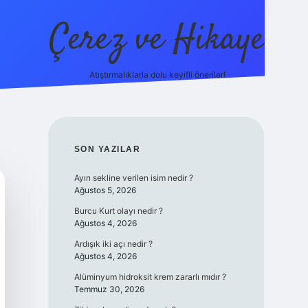
Çerez ve Hikaye
Atıştırmalıklarla dolu keyifli öneriler!
betexper
SIDEBAR
SON YAZILAR
Ayın sekline verilen isim nedir ?
Ağustos 5, 2026
Burcu Kurt olayı nedir ?
Ağustos 4, 2026
Ardışık iki açı nedir ?
Ağustos 4, 2026
Alüminyum hidroksit krem zararlı mıdır ?
Temmuz 30, 2026