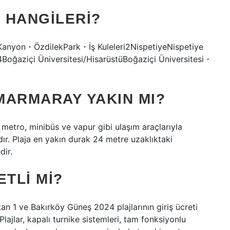
 HANGILERI?
anyon・ÖzdilekPark・İş Kuleleri2NispetiyeNispetiye
oğaziçi Üniversitesi/HisarüstüBoğaziçi Üniversitesi・
MARMARAY YAKIN MI?
metro, minibüs ve vapur gibi ulaşım araçlarıyla
dır. Plaja en yakın durak 24 metre uzaklıktaki
dir.
ETLI MI?
an 1 ve Bakırköy Güneş 2024 plajlarının giriş ücreti
Plajlar, kapalı turnike sistemleri, tam fonksiyonlu