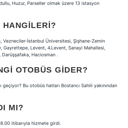
llu, Huzur, Parseller olmak üzere 13 istasyon
 HANGILERI?
ı, Vezneciler-İstanbul Üniversitesi, Şişhane-Zemin
, Gayrettepe, Levent, 4.Levent, Sanayi Mahallesi,
, Darüşşafaka, Haciosman .
NGI OTOBÜS GIDER?
ı geçiyor? Bu otobüs hatları Bostancı Sahili yakınından
I MI?
.00 itibarıyla hizmete girdi.