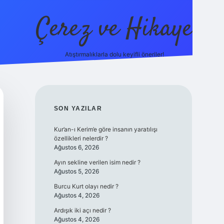
Çerez ve Hikaye
Atıştırmalıklarla dolu keyifli öneriler!
betexper
SIDEBAR
SON YAZILAR
Kur’an-ı Kerim’e göre insanın yaratılışı
özellikleri nelerdir ?
Ağustos 6, 2026
Ayın sekline verilen isim nedir ?
Ağustos 5, 2026
Burcu Kurt olayı nedir ?
Ağustos 4, 2026
Ardışık iki açı nedir ?
Ağustos 4, 2026