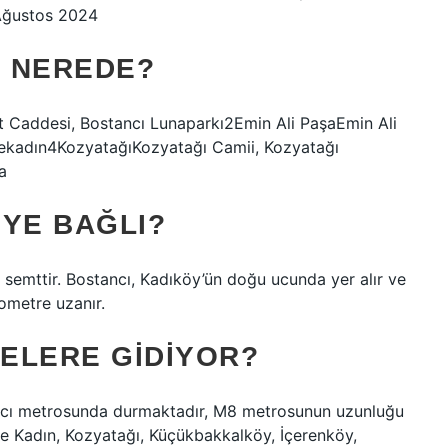
Ağustos 2024
I NEREDE?
t Caddesi, Bostancı Lunaparkı2Emin Ali PaşaEmin Ali
ekadın4KozyatağıKozyatağı Camii, Kozyatağı
a
EYE BAĞLI?
r semttir. Bostancı, Kadıköy’ün doğu ucunda yer alır ve
ometre uzanır.
ELERE GIDIYOR?
ı metrosunda durmaktadır, M8 metrosunun uzunluğu
yşe Kadın, Kozyatağı, Küçükbakkalköy, İçerenköy,