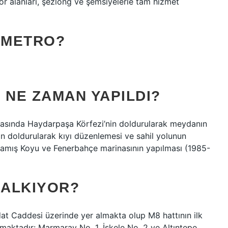
por alanları, şezlong ve şemsiyelerle tam hizmet
 METRO?
 NE ZAMAN YAPILDI?
arasında Haydarpaşa Körfezi’nin doldurularak meydanın
in doldurularak kıyı düzenlemesi ve sahil yolunun
lamış Koyu ve Fenerbahçe marinasının yapılması (1985-
KALKIYOR?
at Caddesi üzerinde yer almakta olup M8 hattının ilk
nmaktadır: Marmaray No. 1, İskele No. 2 ve Altıntepe