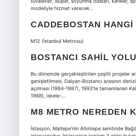
tuvaletler, duşlar, soyunma odaları, kafeler, s
modeliyle hizmet verecek…
CADDEBOSTAN HANGI
M12 (İstanbul Metrosu)
BOSTANCI SAHIL YOLU
Bu dönemde gerçekleştirilen çeşitli projeler 
genişletilmesi, Dalyan-Bostancı arasının deniz
açılması (1984-1987), 1993’te tamamlanan Ka
1988), iskele-…
M8 METRO NEREDEN 
İstasyon, Maltepe’nin Altıntepe semtinde Bağd
istasyonudur. İstasyonun toplam 3 girişi bulu