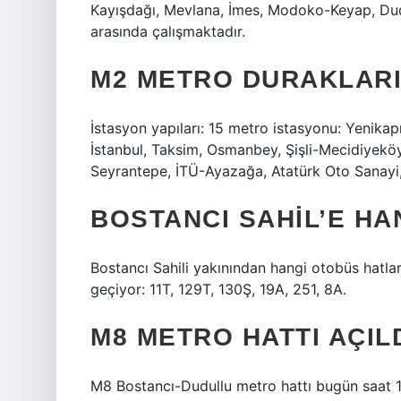
Kayışdağı, Mevlana, İmes, Modoko-Keyap, Dudu
arasında çalışmaktadır.
M2 METRO DURAKLARI
İstasyon yapıları: 15 metro istasyonu: Yenikap
İstanbul, Taksim, Osmanbey, Şişli-Mecidiyeköy
Seyrantepe, İTÜ-Ayazağa, Atatürk Oto Sanayi
BOSTANCI SAHIL’E HA
Bostancı Sahili yakınından hangi otobüs hatlar
geçiyor: 11T, 129T, 130Ş, 19A, 251, 8A.
M8 METRO HATTI AÇILD
M8 Bostancı-Dudullu metro hattı bugün saat 18