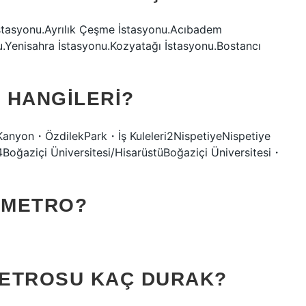
 İstasyonu.Ayrılık Çeşme İstasyonu.Acıbadem
.Yenisahra İstasyonu.Kozyatağı İstasyonu.Bostancı
 HANGILERI?
anyon・ÖzdilekPark・İş Kuleleri2NispetiyeNispetiye
oğaziçi Üniversitesi/HisarüstüBoğaziçi Üniversitesi・
 METRO?
METROSU KAÇ DURAK?