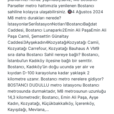
Parseller metro hattımızla yenilenen Bostancı
sahiline kolayca ulaşabilirsiniz.
4 Ağustos 2024
M8 metro durakları nerede?
İstasyonlarSeriİstasyonNotları1BostancıBağdat
Caddesi, Bostancı Lunaparkı2Emin Ali PaşaEmin Ali
Paşa Camii, Şemsettin Günaltay
Caddesi3Ayşekadın4KozyatağıKozyatağı Camii,
Kozyatağı Carrefour, Kozyatağı Bauhaus A VM9
sıra daha Bostancı Sahil nereye bağlı? Bostancı,
İstanbul’un Kadıköy ilçesine bağlı bir semttir.
Bostancı, Kadıköy’ün doğu ucunda yer alır ve
kıyıdan D-100 karayoluna kadar yaklaşık 2
kilometre uzanır. Bostancı metro nerelere gidiyor?
BOSTANCI DUDULLU metro istasyonu Bostancı
metrosunda durmaktadır, M8 metrosunun uzunluğu
14,3 kilometredir; Bostancı, Emin Ali Paşa, Ayşe
Kadın, Kozyatağı, Küçükbakkalköy, İçerenköy,
Kayışdağı, Mevlana,…