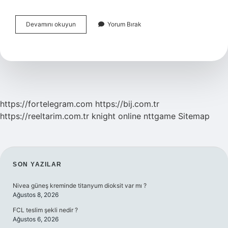
Bostancı
Devamını okuyun
Yorum Bırak
Sahil
Hangi
Metro
https://fortelegram.com
https://bij.com.tr
https://reeltarim.com.tr
knight online
nttgame
Sitemap
SIDEBAR
SON YAZILAR
Nivea güneş kreminde titanyum dioksit var mı ?
Ağustos 8, 2026
FCL teslim şekli nedir ?
Ağustos 6, 2026