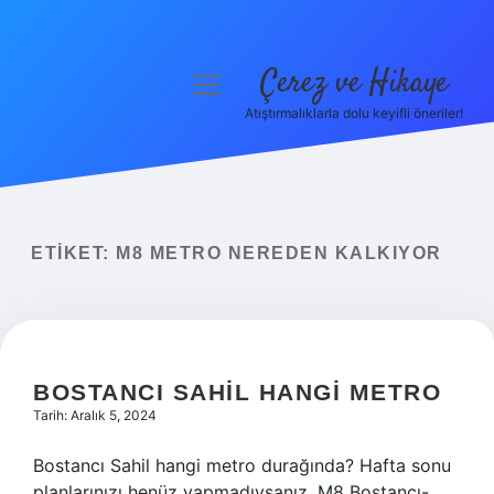
Çerez ve Hikaye
menüyü
aç
Atıştırmalıklarla dolu keyifli öneriler!
Anasayfa
Gizlilik Politikası
Yasal Uyarı
ETIKET:
M8 METRO NEREDEN KALKIYOR
Hakkımızda
BOSTANCI SAHIL HANGI METRO
Tarih: Aralık 5, 2024
Bostancı Sahil hangi metro durağında? Hafta sonu
planlarınızı henüz yapmadıysanız, M8 Bostancı-