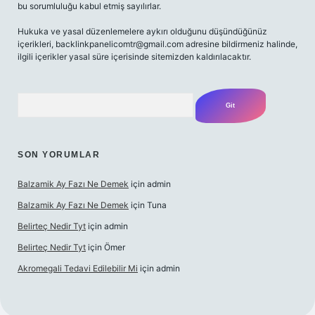
bu sorumluluğu kabul etmiş sayılırlar.
Hukuka ve yasal düzenlemelere aykırı olduğunu düşündüğünüz
içerikleri,
backlinkpanelicomtr@gmail.com
adresine bildirmeniz halinde,
ilgili içerikler yasal süre içerisinde sitemizden kaldırılacaktır.
Arama
SON YORUMLAR
Balzamik Ay Fazı Ne Demek
için
admin
Balzamik Ay Fazı Ne Demek
için
Tuna
Belirteç Nedir Tyt
için
admin
Belirteç Nedir Tyt
için
Ömer
Akromegali Tedavi Edilebilir Mi
için
admin