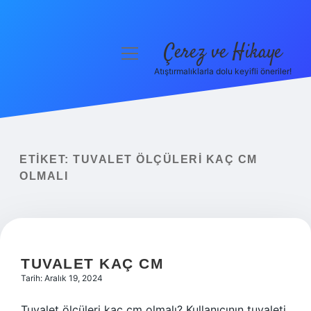
Çerez ve Hikaye
menüyü
aç
Atıştırmalıklarla dolu keyifli öneriler!
Anasayfa
Gizlilik Politikası
Yasal Uyarı
ETIKET:
TUVALET ÖLÇÜLERI KAÇ CM
OLMALI
Hakkımızda
TUVALET KAÇ CM
Tarih: Aralık 19, 2024
Tuvalet ölçüleri kaç cm olmalı? Kullanıcının tuvaleti