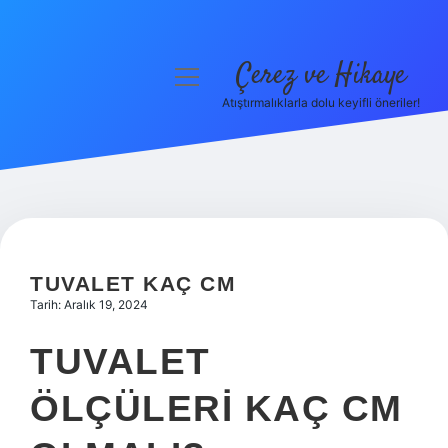
Çerez ve Hikaye
menüyü
aç
Atıştırmalıklarla dolu keyifli öneriler!
Anasayfa
Gizlilik Politikası
Yasal Uyarı
Hakkımızda
TUVALET KAÇ CM
Tarih: Aralık 19, 2024
TUVALET
ÖLÇÜLERI KAÇ CM