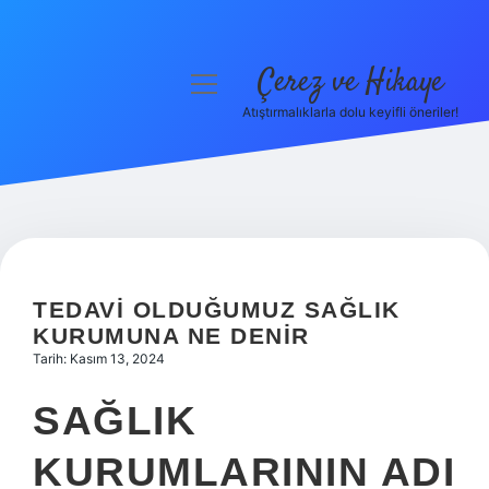
Çerez ve Hikaye
menüyü
aç
Atıştırmalıklarla dolu keyifli öneriler!
Anasayfa
Gizlilik Politikası
Yasal Uyarı
Hakkımızda
TEDAVI OLDUĞUMUZ SAĞLIK
KURUMUNA NE DENIR
Tarih: Kasım 13, 2024
SAĞLIK
KURUMLARININ ADI