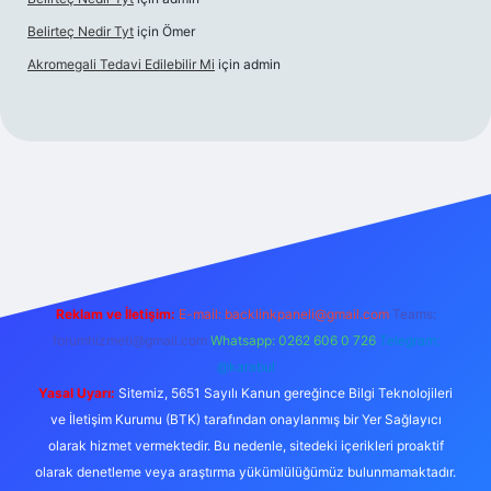
Belirteç Nedir Tyt
için
Ömer
Akromegali Tedavi Edilebilir Mi
için
admin
xper
Reklam ve İletişim:
E-mail:
backlinkpaneli@gmail.com
Teams:
forumhizmeti@gmail.com
Whatsapp: 0262 606 0 726
Telegram:
@karabul
Yasal Uyarı:
Sitemiz, 5651 Sayılı Kanun gereğince Bilgi Teknolojileri
ve İletişim Kurumu (BTK) tarafından onaylanmış bir Yer Sağlayıcı
olarak hizmet vermektedir. Bu nedenle, sitedeki içerikleri proaktif
olarak denetleme veya araştırma yükümlülüğümüz bulunmamaktadır.