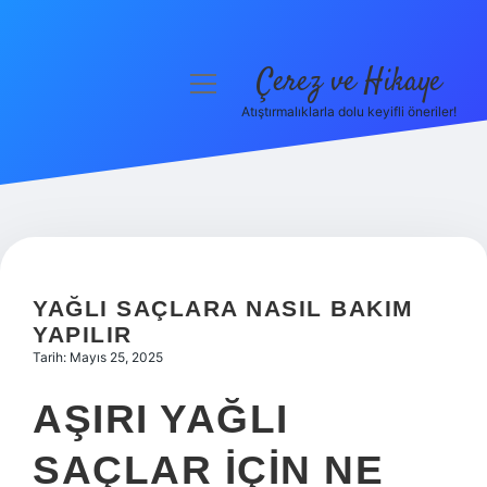
Çerez ve Hikaye
menüyü
aç
Atıştırmalıklarla dolu keyifli öneriler!
Anasayfa
Gizlilik Politikası
Yasal Uyarı
Hakkımızda
YAĞLI SAÇLARA NASIL BAKIM
YAPILIR
Tarih: Mayıs 25, 2025
AŞIRI YAĞLI
SAÇLAR IÇIN NE