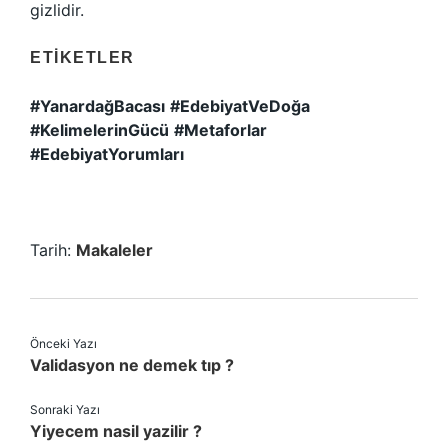
gizlidir.
ETIKETLER
#YanardağBacası
#EdebiyatVeDoğa
#KelimelerinGücü
#Metaforlar
#EdebiyatYorumları
Tarih:
Makaleler
Önceki Yazı
Validasyon ne demek tıp ?
Sonraki Yazı
Yiyecem nasil yazilir ?