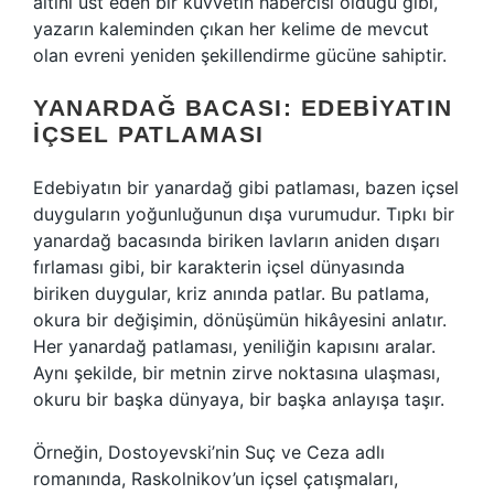
altını üst eden bir kuvvetin habercisi olduğu gibi,
yazarın kaleminden çıkan her kelime de mevcut
olan evreni yeniden şekillendirme gücüne sahiptir.
YANARDAĞ BACASI: EDEBIYATIN
İÇSEL PATLAMASI
Edebiyatın bir yanardağ gibi patlaması, bazen içsel
duyguların yoğunluğunun dışa vurumudur. Tıpkı bir
yanardağ bacasında biriken lavların aniden dışarı
fırlaması gibi, bir karakterin içsel dünyasında
biriken duygular, kriz anında patlar. Bu patlama,
okura bir değişimin, dönüşümün hikâyesini anlatır.
Her yanardağ patlaması, yeniliğin kapısını aralar.
Aynı şekilde, bir metnin zirve noktasına ulaşması,
okuru bir başka dünyaya, bir başka anlayışa taşır.
Örneğin, Dostoyevski’nin Suç ve Ceza adlı
romanında, Raskolnikov’un içsel çatışmaları,