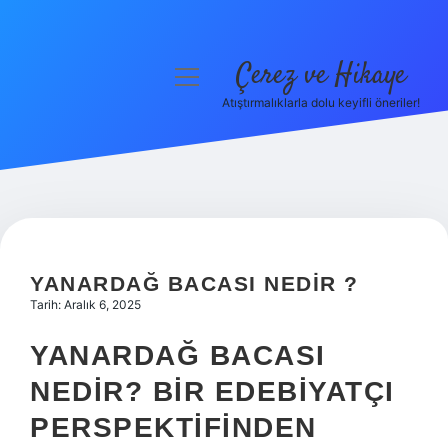
Çerez ve Hikaye
menüyü
aç
Atıştırmalıklarla dolu keyifli öneriler!
Anasayfa
Gizlilik Politikası
Yasal Uyarı
Hakkımızda
YANARDAĞ BACASI NEDIR ?
Tarih: Aralık 6, 2025
YANARDAĞ BACASI
NEDIR? BIR EDEBIYATÇI
PERSPEKTIFINDEN