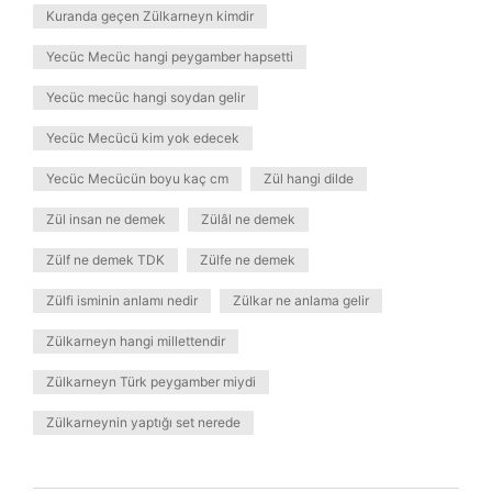
Kuranda geçen Zülkarneyn kimdir
Yecüc Mecüc hangi peygamber hapsetti
Yecüc mecüc hangi soydan gelir
Yecüc Mecücü kim yok edecek
Yecüc Mecücün boyu kaç cm
Zül hangi dilde
Zül insan ne demek
Zülâl ne demek
Zülf ne demek TDK
Zülfe ne demek
Zülfi isminin anlamı nedir
Zülkar ne anlama gelir
Zülkarneyn hangi millettendir
Zülkarneyn Türk peygamber miydi
Zülkarneynin yaptığı set nerede