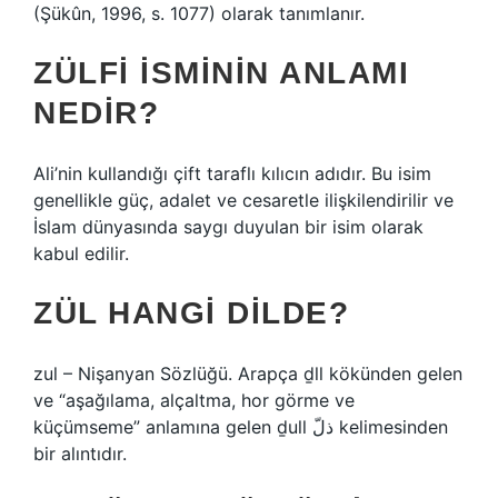
(Şükûn, 1996, s. 1077) olarak tanımlanır.
ZÜLFI ISMININ ANLAMI
NEDIR?
Ali’nin kullandığı çift taraflı kılıcın adıdır. Bu isim
genellikle güç, adalet ve cesaretle ilişkilendirilir ve
İslam dünyasında saygı duyulan bir isim olarak
kabul edilir.
ZÜL HANGI DILDE?
zul – Nişanyan Sözlüğü. Arapça ḏll kökünden gelen
ve “aşağılama, alçaltma, hor görme ve
küçümseme” anlamına gelen ḏull ذلّ kelimesinden
bir alıntıdır.