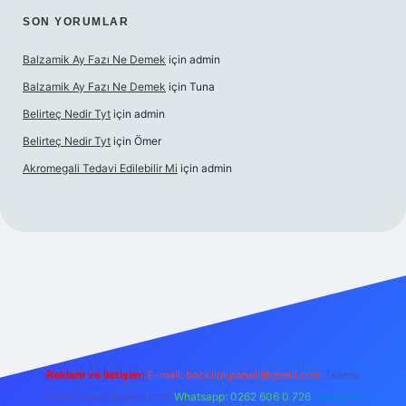
SON YORUMLAR
Balzamik Ay Fazı Ne Demek
için
admin
Balzamik Ay Fazı Ne Demek
için
Tuna
Belirteç Nedir Tyt
için
admin
Belirteç Nedir Tyt
için
Ömer
Akromegali Tedavi Edilebilir Mi
için
admin
exper
Reklam ve İletişim:
E-mail:
backlinkpaneli@gmail.com
Teams:
forumhizmeti@gmail.com
Whatsapp: 0262 606 0 726
Telegram: