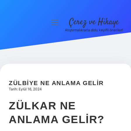
Çerez ve Hikaye
menüyü
aç
Atıştırmalıklarla dolu keyifli öneriler!
Anasayfa
Gizlilik Politikası
Yasal Uyarı
Hakkımızda
ZÜLBIYE NE ANLAMA GELIR
Tarih: Eylül 16, 2024
ZÜLKAR NE
ANLAMA GELIR?