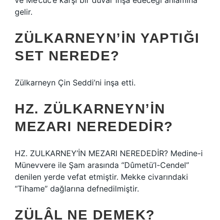
ve Me’cüc’e karşı bir duvar inşa edeceği anlamına
gelir.
ZÜLKARNEYN’IN YAPTIĞI
SET NEREDE?
Zülkarneyn Çin Seddi’ni inşa etti.
HZ. ZÜLKARNEYN’IN
MEZARI NEREDEDIR?
HZ. ZULKARNEY’İN MEZARI NEREDEDİR? Medine-i
Münevvere ile Şam arasında “Dûmetü’l-Cendel”
denilen yerde vefat etmiştir. Mekke civarındaki
“Tihame” dağlarına defnedilmiştir.
ZÜLÂL NE DEMEK?