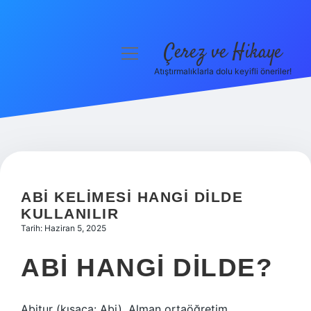
Çerez ve Hikaye
menüyü
aç
Atıştırmalıklarla dolu keyifli öneriler!
Anasayfa
Gizlilik Politikası
Yasal Uyarı
Hakkımızda
ABI KELIMESI HANGI DILDE
KULLANILIR
Tarih: Haziran 5, 2025
ABI HANGI DILDE?
Abitur (kısaca: Abi), Alman ortaöğretim