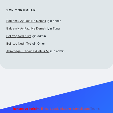
SON YORUMLAR
Balzamik Ay Fazı Ne Demek
için
admin
Balzamik Ay Fazı Ne Demek
için
Tuna
Belirteç Nedir Tyt
için
admin
Belirteç Nedir Tyt
için
Ömer
Akromegali Tedavi Edilebilir Mi
için
admin
texper
Reklam ve İletişim:
E-mail:
backlinkpaneli@gmail.com
Teams: