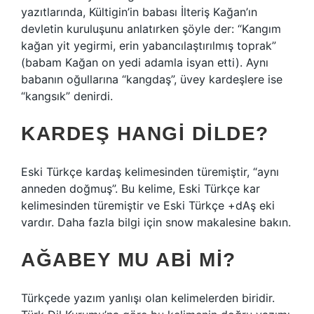
yazıtlarında, Kültigin’in babası İlteriş Kağan’ın
devletin kuruluşunu anlatırken şöyle der: “Kangım
kağan yit yegirmi, erin yabancılaştırılmış toprak”
(babam Kağan on yedi adamla isyan etti). Aynı
babanın oğullarına “kangdaş”, üvey kardeşlere ise
“kangsık” denirdi.
KARDEŞ HANGI DILDE?
Eski Türkçe kardaş kelimesinden türemiştir, “aynı
anneden doğmuş”. Bu kelime, Eski Türkçe kar
kelimesinden türemiştir ve Eski Türkçe +dAş eki
vardır. Daha fazla bilgi için snow makalesine bakın.
AĞABEY MU ABI MI?
Türkçede yazım yanlışı olan kelimelerden biridir.