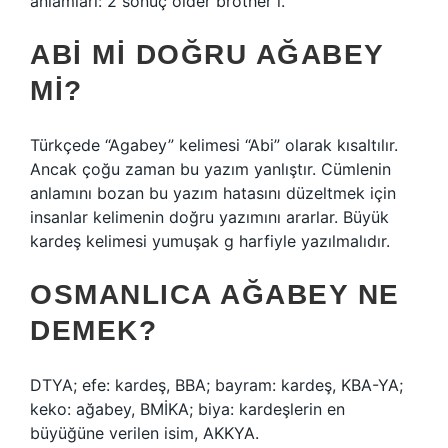
anlamları: 2 sonuç older brother i.
ABI MI DOĞRU AĞABEY
MI?
Türkçede “Agabey” kelimesi “Abi” olarak kısaltılır.
Ancak çoğu zaman bu yazım yanlıştır. Cümlenin
anlamını bozan bu yazım hatasını düzeltmek için
insanlar kelimenin doğru yazımını ararlar. Büyük
kardeş kelimesi yumuşak g harfiyle yazılmalıdır.
OSMANLICA AĞABEY NE
DEMEK?
DTYA; efe: kardeş, BBA; bayram: kardeş, KBA-YA;
keko: ağabey, BMİKA; biya: kardeşlerin en
büyüğüne verilen isim, AKKYA.