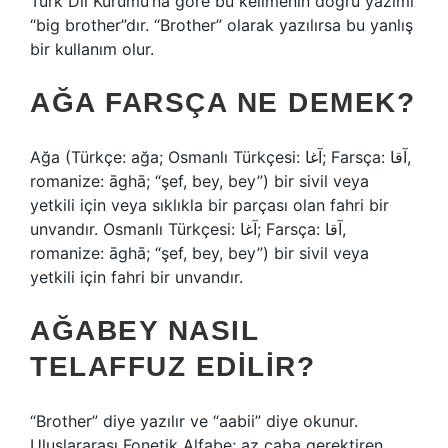
Türk Dil Kurumu’na göre bu kelimenin doğru yazımı
“big brother”dır. “Brother” olarak yazılırsa bu yanlış
bir kullanım olur.
AĞA FARSÇA NE DEMEK?
Ağa (Türkçe: ağa; Osmanlı Türkçesi: آغا; Farsça: آقا,
romanize: āghā; “şef, bey, bey”) bir sivil veya
yetkili için veya sıklıkla bir parçası olan fahri bir
unvandır. Osmanlı Türkçesi: آغا; Farsça: آقا,
romanize: āghā; “şef, bey, bey”) bir sivil veya
yetkili için fahri bir unvandır.
AĞABEY NASIL
TELAFFUZ EDILIR?
“Brother” diye yazılır ve “aabii” diye okunur.
Uluslararası Fonetik Alfabe; az çaba gerektiren